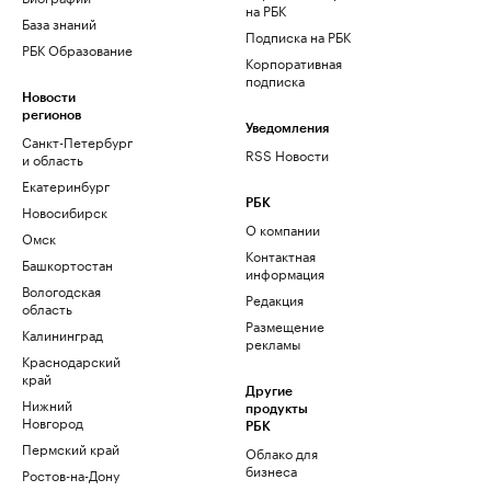
на РБК
База знаний
Подписка на РБК
РБК Образование
Корпоративная
подписка
Новости
регионов
Уведомления
Санкт-Петербург
RSS Новости
и область
Екатеринбург
РБК
Новосибирск
О компании
Омск
Контактная
Башкортостан
информация
Вологодская
Редакция
область
Размещение
Калининград
рекламы
Краснодарский
край
Другие
Нижний
продукты
Новгород
РБК
Пермский край
Облако для
бизнеса
Ростов-на-Дону