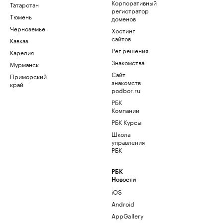
Корпоративный
Татарстан
регистратор
Тюмень
доменов
Черноземье
Хостинг
сайтов
Кавказ
Рег.решения
Карелия
Знакомства
Мурманск
Сайт
Приморский
знакомств
край
podbor.ru
РБК
Компании
РБК Курсы
Школа
управления
РБК
РБК
Новости
iOS
Android
AppGallery