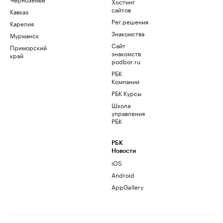
Хостинг
сайтов
Кавказ
Рег.решения
Карелия
Знакомства
Мурманск
Сайт
Приморский
знакомств
край
podbor.ru
РБК
Компании
РБК Курсы
Школа
управления
РБК
РБК
Новости
iOS
Android
AppGallery