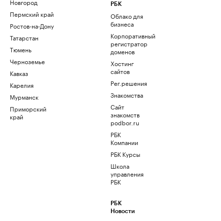
Новгород
РБК
Пермский край
Облако для
бизнеса
Ростов-на-Дону
Корпоративный
Татарстан
регистратор
Тюмень
доменов
Черноземье
Хостинг
сайтов
Кавказ
Рег.решения
Карелия
Знакомства
Мурманск
Сайт
Приморский
знакомств
край
podbor.ru
РБК
Компании
РБК Курсы
Школа
управления
РБК
РБК
Новости