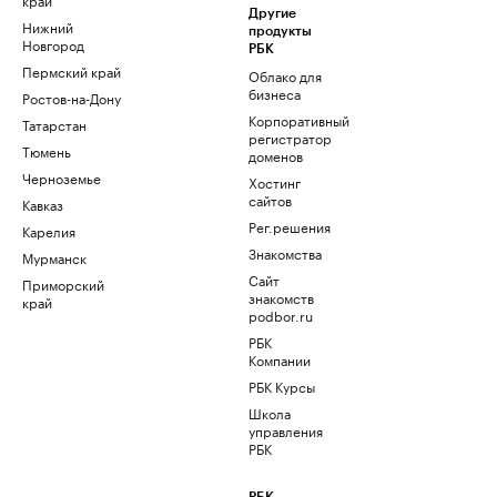
Другие
Нижний
продукты
Новгород
РБК
Пермский край
Облако для
бизнеса
Ростов-на-Дону
Корпоративный
Татарстан
регистратор
Тюмень
доменов
Черноземье
Хостинг
сайтов
Кавказ
Рег.решения
Карелия
Знакомства
Мурманск
Сайт
Приморский
знакомств
край
podbor.ru
РБК
Компании
РБК Курсы
Школа
управления
РБК