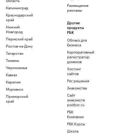
область
Размещение
Калининград
рекламы
Краснодарский
край
Другие
Нижний
продукты
Новгород
РБК
Пермский край
Облако для
бизнеса
Ростов-на-Дону
Корпоративный
Татарстан
регистратор
Тюмень
доменов
Черноземье
Хостинг
сайтов
Кавказ
Рег.решения
Карелия
Знакомства
Мурманск
Сайт
Приморский
знакомств
край
podbor.ru
РБК
Компании
РБК Курсы
Школа