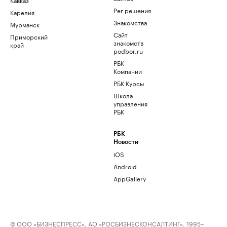
Рег.решения
Карелия
Знакомства
Мурманск
Сайт
Приморский
знакомств
край
podbor.ru
РБК
Компании
РБК Курсы
Школа
управления
РБК
РБК
Новости
iOS
Android
AppGallery
© ООО «БИЗНЕСПРЕСС», АО «РОСБИЗНЕСКОНСАЛТИНГ», 1995–