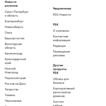
Новости
регионов
Уведомления
Санкт-Петербург
RSS Новости
и область
Екатеринбург
РБК
Новосибирск
О компании
Омск
Контактная
Башкортостан
информация
Вологодская
Редакция
область
Размещение
Калининград
рекламы
Краснодарский
край
Другие
Нижний
продукты
Новгород
РБК
Пермский край
Облако для
бизнеса
Ростов-на-Дону
Корпоративный
Татарстан
регистратор
Тюмень
доменов
Черноземье
Хостинг
сайтов
Кавказ