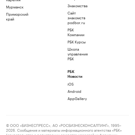
Знакомства
Мурманск
Сайт
Приморский
знакомств
край
podbor.ru
РБК
Компании
РБК Курсы
Школа
управления
РБК
РБК
Новости
iOS
Android
AppGallery
© ООО «БИЗНЕСПРЕСС», АО «РОСБИЗНЕСКОНСАЛТИНГ», 1995–
2026. Сообщения и материалы информационного агентства «РБК»
(свидетельство о регистрации средства массовой информации