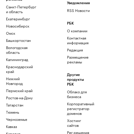
Уведомления
Санкт-Петербург
RSS Новости
и область
Екатеринбург
РБК
Новосибирск
О компании
Омск
Контактная
Башкортостан
информация
Вологодская
Редакция
область
Размещение
Калининград
рекламы
Краснодарский
край
Другие
Нижний
продукты
Новгород
РБК
Пермский край
Облако для
бизнеса
Ростов-на-Дону
Корпоративный
Татарстан
регистратор
Тюмень
доменов
Черноземье
Хостинг
сайтов
Кавказ
Рег.решения
Карелия