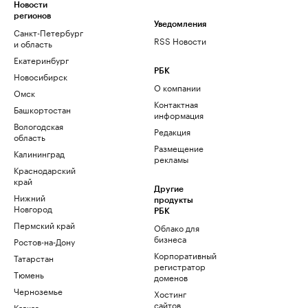
Новости
регионов
Уведомления
Санкт-Петербург
RSS Новости
и область
Екатеринбург
РБК
Новосибирск
О компании
Омск
Контактная
Башкортостан
информация
Вологодская
Редакция
область
Размещение
Калининград
рекламы
Краснодарский
край
Другие
Нижний
продукты
Новгород
РБК
Пермский край
Облако для
бизнеса
Ростов-на-Дону
Корпоративный
Татарстан
регистратор
Тюмень
доменов
Черноземье
Хостинг
сайтов
Кавказ