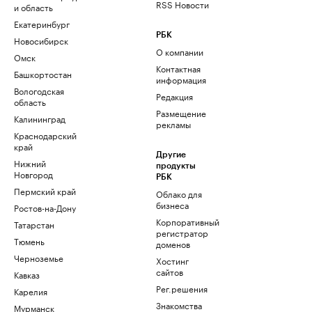
RSS Новости
и область
Екатеринбург
РБК
Новосибирск
О компании
Омск
Контактная
Башкортостан
информация
Вологодская
Редакция
область
Размещение
Калининград
рекламы
Краснодарский
край
Другие
Нижний
продукты
Новгород
РБК
Пермский край
Облако для
бизнеса
Ростов-на-Дону
Корпоративный
Татарстан
регистратор
Тюмень
доменов
Черноземье
Хостинг
сайтов
Кавказ
Рег.решения
Карелия
Знакомства
Мурманск