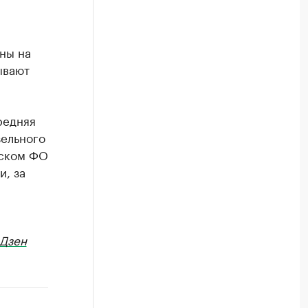
ены на
ывают
редняя
зельного
зском ФО
и, за
Дзен