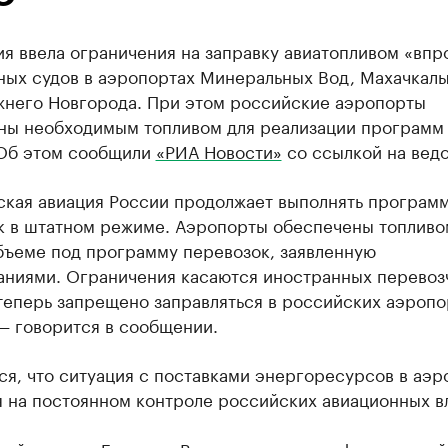
я ввела ограничения на заправку авиатопливом «впр
ных судов в аэропортах Минеральных Вод, Махачкалы
жнего Новгорода. При этом российские аэропорты
ны необходимым топливом для реализации программ
 Об этом сообщили
«РИА Новости»
со ссылкой на ведо
ская авиация России продолжает выполнять програм
к в штатном режиме. Аэропорты обеспечены топливо
бъеме под программу перевозок, заявленную
аниями. Ограничения касаются иностранных перевоз
теперь запрещено заправляться в российских аэропо
— говорится в сообщении.
я, что ситуация с поставками энергоресурсов в аэ
я на постоянном контроле российских авиационных в