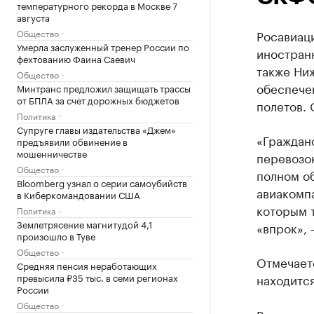
температурного рекорда в Москве 7
августа
Общество
Росавиаци
Умерла заслуженный тренер России по
иностран
фехтованию Фаина Саевич
также Ни
Общество
обеспече
Минтранс предложил защищать трассы
от БПЛА за счет дорожных бюджетов
полетов.
Политика
Супруге главы издательства «Джем»
«Граждан
предъявили обвинение в
мошенничестве
перевозо
Общество
полном о
Bloomberg узнал о серии самоубийств
авиакомп
в Киберкомандовании США
которым 
Политика
Землетрясение магнитудой 4,1
«впрок», 
произошло в Туве
Общество
Отмечаетс
Средняя пенсия неработающих
превысила ₽35 тыс. в семи регионах
находитс
России
Общество