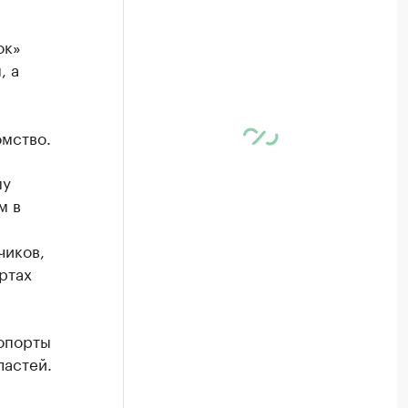
ок»
, а
мство.
му
м в
чиков,
ртах
ропорты
ластей.