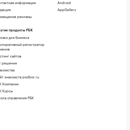
нтактная информация
Android
дакция
AppGallery
змещение рекламы
угие продукты РБК
лако для бизнеса
рпоративный регистратор
менов
стинг сайтов
г.решения
акомства
йт знакомств podbor.ru
К Компании
К Курсы
ола управления РБК