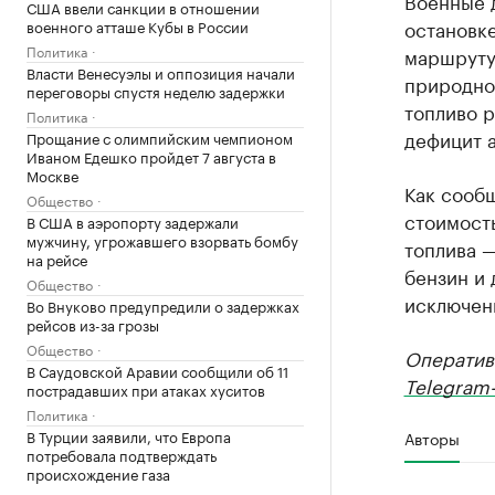
Военные 
США ввели санкции в отношении
остановк
военного атташе Кубы в России
Политика
маршруту
Власти Венесуэлы и оппозиция начали
природног
переговоры спустя неделю задержки
топливо р
Политика
дефицит 
Прощание с олимпийским чемпионом
Иваном Едешко пройдет 7 августа в
Москве
Как сооб
Общество
стоимость
В США в аэропорту задержали
мужчину, угрожавшего взорвать бомбу
топлива —
на рейсе
бензин и 
Общество
исключен
Во Внуково предупредили о задержках
рейсов из-за грозы
Общество
Оператив
В Саудовской Аравии сообщили об 11
Telegram-
пострадавших при атаках хуситов
Политика
В Турции заявили, что Европа
Авторы
потребовала подтверждать
происхождение газа