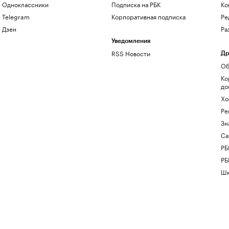
Одноклассники
Подписка на РБК
Ко
Telegram
Корпоративная подписка
Ре
Дзен
Ра
Уведомления
RSS Новости
Др
Об
Ко
до
Хо
Ре
Зн
Са
РБ
РБ
Шк