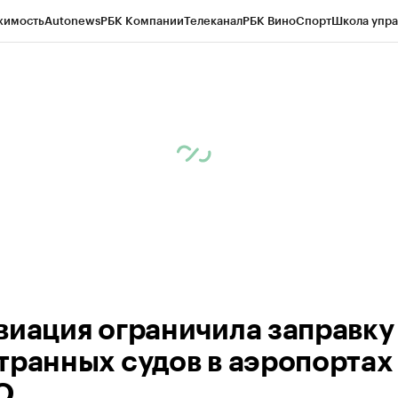
жимость
Autonews
РБК Компании
Телеканал
РБК Вино
Спорт
Школа упра
ипто
РБК Бизнес-среда
Дискуссионный клуб
Исследования
Кредитные 
Экономика
Бизнес
Технологии и медиа
Финансы
Рынок наличной валю
виация ограничила заправку
транных судов в аэропортах
О