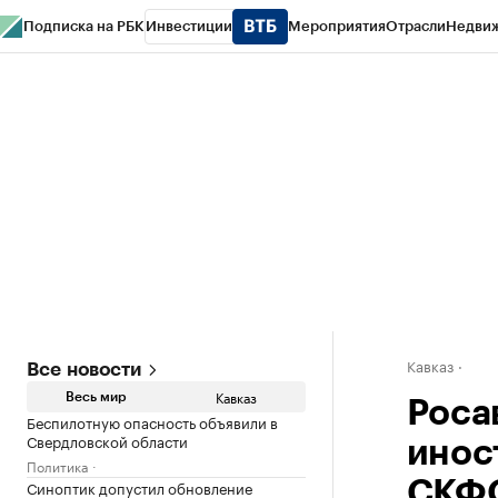
Подписка на РБК
Инвестиции
Мероприятия
Отрасли
Недви
РБК Life
Тренды
Визионеры
Национальные проекты
Город
Стиль
Кр
Конференции СПб
Спецпроекты
Проверка контрагентов
Политика
Кавказ
Все новости
Кавказ
Весь мир
Роса
Беспилотную опасность объявили в
Свердловской области
инос
Политика
Синоптик допустил обновление
СКФ