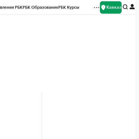
Кавказ
вления РБК
РБК Образование
РБК Курсы
рейтинги
Франшизы
Газета
Спецпроекты СПб
ты