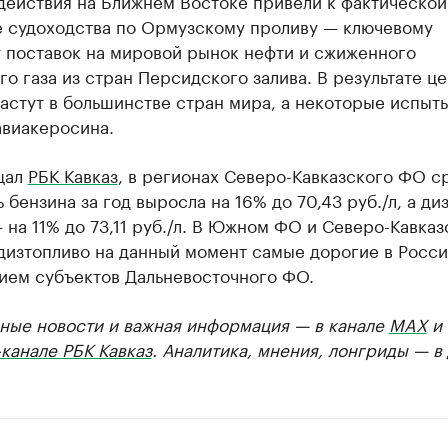
действия на Ближнем Востоке привели к фактической
е судоходства по Ормузскому проливу — ключевому
 поставок на мировой рынок нефти и сжиженного
о газа из стран Персидского залива. В результате ц
астут в большинстве стран мира, а некоторые испыт
авиакеросина.
щал
РБК Кавказ
, в регионах Северо-Кавказского ФО с
 бензина за год выросла на 16% до 70,43 руб./л, а ди
 на 11% до 73,11 руб./л. В Южном ФО и Северо-Кавка
дизтопливо на данный момент самые дорогие в Росси
ием субъектов Дальневосточного ФО.
ные новости и важная информация — в канале
MAX
и
канале РБК Кавказ
. Аналитика, мнения, лонгриды — в