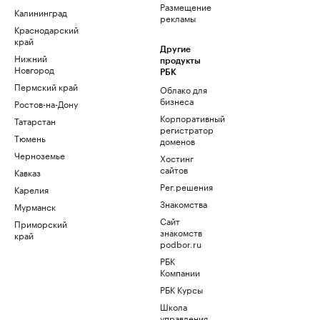
Размещение
Калининград
рекламы
Краснодарский
край
Другие
Нижний
продукты
Новгород
РБК
Пермский край
Облако для
бизнеса
Ростов-на-Дону
Корпоративный
Татарстан
регистратор
Тюмень
доменов
Черноземье
Хостинг
сайтов
Кавказ
Рег.решения
Карелия
Знакомства
Мурманск
Сайт
Приморский
знакомств
край
podbor.ru
РБК
Компании
РБК Курсы
Школа
управления