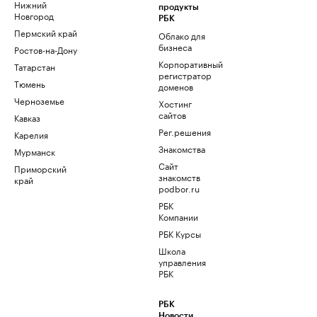
Нижний
продукты
Новгород
РБК
Пермский край
Облако для
бизнеса
Ростов-на-Дону
Корпоративный
Татарстан
регистратор
Тюмень
доменов
Черноземье
Хостинг
сайтов
Кавказ
Рег.решения
Карелия
Знакомства
Мурманск
Сайт
Приморский
знакомств
край
podbor.ru
РБК
Компании
РБК Курсы
Школа
управления
РБК
РБК
Новости