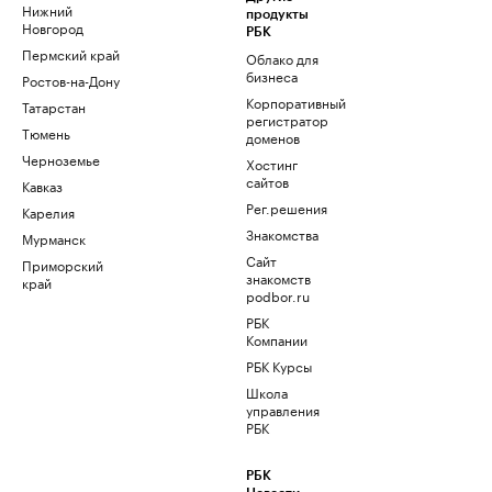
Нижний
продукты
Новгород
РБК
Пермский край
Облако для
бизнеса
Ростов-на-Дону
Корпоративный
Татарстан
регистратор
Тюмень
доменов
Черноземье
Хостинг
сайтов
Кавказ
Рег.решения
Карелия
Знакомства
Мурманск
Сайт
Приморский
знакомств
край
podbor.ru
РБК
Компании
РБК Курсы
Школа
управления
РБК
РБК