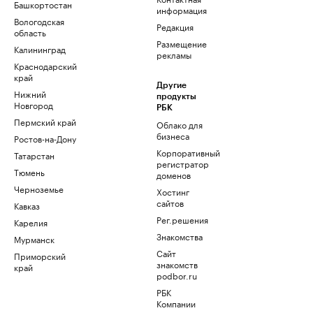
Башкортостан
информация
Вологодская
Редакция
область
Размещение
Калининград
рекламы
Краснодарский
край
Другие
Нижний
продукты
Новгород
РБК
Пермский край
Облако для
бизнеса
Ростов-на-Дону
Корпоративный
Татарстан
регистратор
Тюмень
доменов
Черноземье
Хостинг
сайтов
Кавказ
Рег.решения
Карелия
Знакомства
Мурманск
Сайт
Приморский
знакомств
край
podbor.ru
РБК
Компании