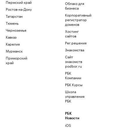
Пермский край
Облако для
бизнеса
Ростов-на-Дону
Корпоративный
Татарстан
регистратор
Тюмень
доменов
Черноземье
Хостинг
сайтов
Кавказ
Рег.решения
Карелия
Знакомства
Мурманск
Сайт
Приморский
знакомств
край
podbor.ru
РБК
Компании
РБК Курсы
Школа
управления
РБК
РБК
Новости
iOS