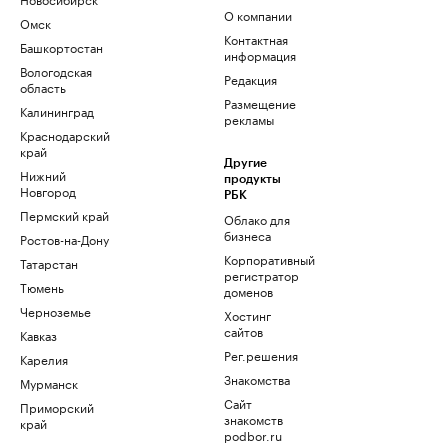
О компании
Омск
Контактная
Башкортостан
информация
Вологодская
Редакция
область
Размещение
Калининград
рекламы
Краснодарский
край
Другие
Нижний
продукты
Новгород
РБК
Пермский край
Облако для
бизнеса
Ростов-на-Дону
Корпоративный
Татарстан
регистратор
Тюмень
доменов
Черноземье
Хостинг
сайтов
Кавказ
Рег.решения
Карелия
Знакомства
Мурманск
Сайт
Приморский
знакомств
край
podbor.ru