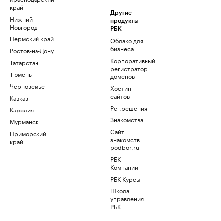
край
Другие
Нижний
продукты
Новгород
РБК
Пермский край
Облако для
бизнеса
Ростов-на-Дону
Корпоративный
Татарстан
регистратор
Тюмень
доменов
Черноземье
Хостинг
сайтов
Кавказ
Рег.решения
Карелия
Знакомства
Мурманск
Сайт
Приморский
знакомств
край
podbor.ru
РБК
Компании
РБК Курсы
Школа
управления
РБК