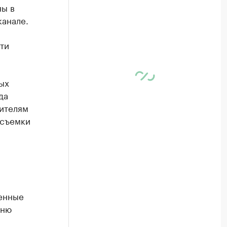
ны в
канале.
ти
ых
да
ителям
осъемки
енные
дню