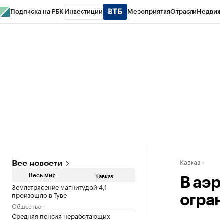
Подписка на РБК
Инвестиции
Мероприятия
Отрасли
Недви
РБК Life
Тренды
Визионеры
Национальные проекты
Город
Стиль
Кр
Конференции СПб
Спецпроекты
Проверка контрагентов
Политика
Кавказ
Все новости
Кавказ
Весь мир
В аэ
Землетрясение магнитудой 4,1
произошло в Туве
огра
Общество
Средняя пенсия неработающих