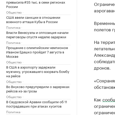
превысила ₽35 тыс. в семи регионах
Ограничен
России
аэрогаван
Общество
США ввели санкции в отношении
военного атташе Кубы в России
Временны
Политика
полетов г
Власти Венесуэлы и оппозиция начали
переговоры спустя неделю задержки
На террит
Политика
Прощание с олимпийским чемпионом
летательн
Иваном Едешко пройдет 7 августа в
Александ
Москве
соблюдат
Общество
дронов.
В США в аэропорту задержали
мужчину, угрожавшего взорвать бомбу
на рейсе
«Сохраняй
Общество
обстановк
Во Внуково предупредили о задержках
рейсов из-за грозы
Общество
Как
сооб
В Саудовской Аравии сообщили об 11
ограничен
пострадавших при атаках хуситов
ограниче
Политика