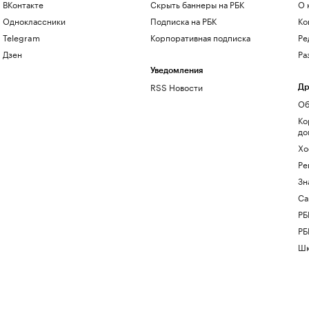
ВКонтакте
Скрыть баннеры на РБК
О 
Одноклассники
Подписка на РБК
Ко
Telegram
Корпоративная подписка
Ре
Дзен
Ра
Уведомления
RSS Новости
Др
Об
Ко
до
Хо
Ре
Зн
Са
РБ
РБ
Шк