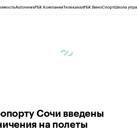
жимость
Autonews
РБК Компании
Телеканал
РБК Вино
Спорт
Школа упра
ипто
РБК Бизнес-среда
Дискуссионный клуб
Исследования
Кредитные 
Экономика
Бизнес
Технологии и медиа
Финансы
Рынок наличной валю
ропорту Сочи введены
ничения на полеты