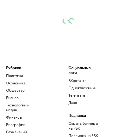
Рубрики
Социальные
сети
Политика
ВКонтакте
Экономика
Одноклассники
Общество
Telegram
Бизнес
Дзен
Технологии и
медиа
Финансы
Подписки
Скрыть баннеры
Биографии
на РБК
База знаний
Подписка на РБК