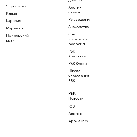
Черноземье
Хостинг
сайтов
Кавказ
Рег.решения
Карелия
Знакомства
Мурманск
Сайт
Приморский
знакомств
край
podbor.ru
РБК
Компании
РБК Курсы
Школа
управления
РБК
РБК
Новости
iOS
Android
AppGallery