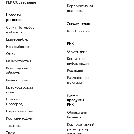
РБК Образование
Корпоративная
подписка
Новости
регионов
Уведомления
Санкт-Петербург
RSS Новости
и область
Екатеринбург
РБК
Новосибирск
О компании
Омск
Контактная
Башкортостан
информация
Вологодская
Редакция
область
Размещение
Калининград
рекламы
Краснодарский
край
Другие
Нижний
продукты
Новгород
РБК
Пермский край
Облако для
бизнеса
Ростов-на-Дону
Корпоративный
Татарстан
регистратор
Тюмень
доменов