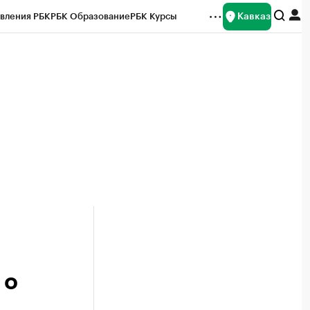
Кавказ
вления РБК
РБК Образование
РБК Курсы
рейтинги
Франшизы
Газета
Спецпроекты СПб
ты
 о