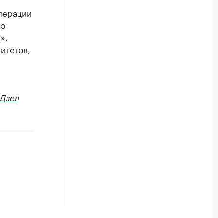
операции
го
»,
итетов,
Дзен