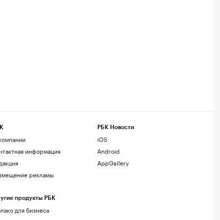
К
РБК Новости
компании
iOS
нтактная информация
Android
дакция
AppGallery
змещение рекламы
угие продукты РБК
лако для бизнеса