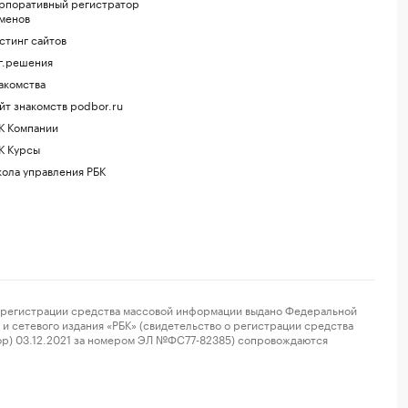
рпоративный регистратор
менов
стинг сайтов
г.решения
акомства
йт знакомств podbor.ru
К Компании
К Курсы
ола управления РБК
регистрации средства массовой информации выдано Федеральной
и сетевого издания «РБК» (свидетельство о регистрации средства
ор) 03.12.2021 за номером ЭЛ №ФС77-82385) сопровождаются