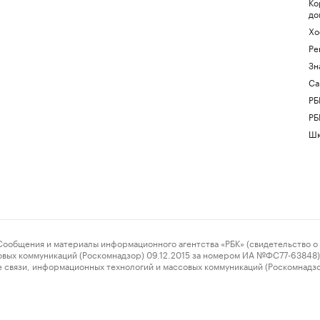
Ко
до
Хо
Ре
Зн
Са
РБ
РБ
Шк
ения и материалы информационного агентства «РБК» (свидетельство о 
овых коммуникаций (Роскомнадзор) 09.12.2015 за номером ИА №ФС77-63848) 
 связи, информационных технологий и массовых коммуникаций (Роскомнадз