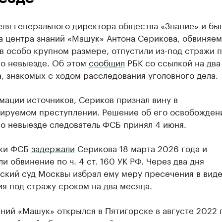
еля генерального директора общества «Знание» и бы
а центра знаний «Машук» Антона Серикова, обвиняем
в особо крупном размере, отпустили из-под стражи 
 о невыезде. Об этом
сообщил
РБК со ссылкой на два
, знакомых с ходом расследования уголовного дела.
мации источников, Сериков признал вину в
ируемом преступлении. Решение об его освобожден
о невыезде следователь ФСБ принял 4 июня.
ики ФСБ
задержали
Серикова 18 марта 2026 года и
и обвинение по ч. 4 ст. 160 УК РФ. Через два дня
ский суд Москвы избрал ему меру пресечения в вид
я под стражу сроком на два месяца.
ний «Машук» открылся в Пятигорске в августе 2022 