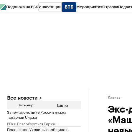
Подписка на РБК
Инвестиции
Мероприятия
Отрасли
Недви
РБК Life
Тренды
Визионеры
Национальные проекты
Город
Стиль
Кр
Конференции СПб
Спецпроекты
Проверка контрагентов
Политика
Кавказ
Все новости
Кавказ
Весь мир
Экс-
Зачем экономике России нужна
товарная биржа
«Маш
РБК и Петербургская Биржа
Посольство Украины сообщило о
невы