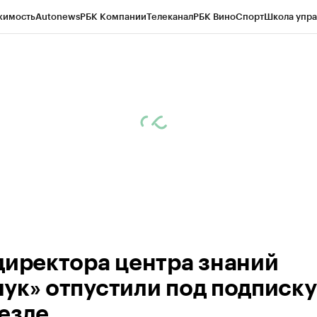
жимость
Autonews
РБК Компании
Телеканал
РБК Вино
Спорт
Школа упра
ипто
РБК Бизнес-среда
Дискуссионный клуб
Исследования
Кредитные 
Экономика
Бизнес
Технологии и медиа
Финансы
Рынок наличной валю
директора центра знаний
ук» отпустили под подписку
езде