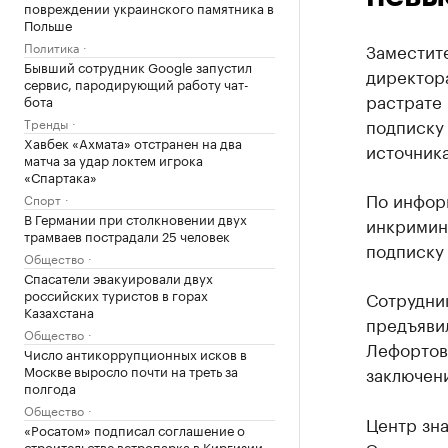
повреждении украинского памятника в
Польше
Политика
Заместит
Бывший сотрудник Google запустил
директор
сервис, пародирующий работу чат-
растрате 
бота
подписку
Тренды
Хавбек «Ахмата» отстранен на два
источника
матча за удар локтем игрока
«Спартака»
По инфор
Спорт
В Германии при столкновении двух
инкримин
трамваев пострадали 25 человек
подписку 
Общество
Спасатели эвакуировали двух
российских туристов в горах
Сотрудн
Казахстана
предъявил
Общество
Лефортов
Число антикоррупционных исков в
Москве выросло почти на треть за
заключени
полгода
Общество
Центр зна
«Росатом» подписал соглашение о
строительстве ветропарка в Киргизии