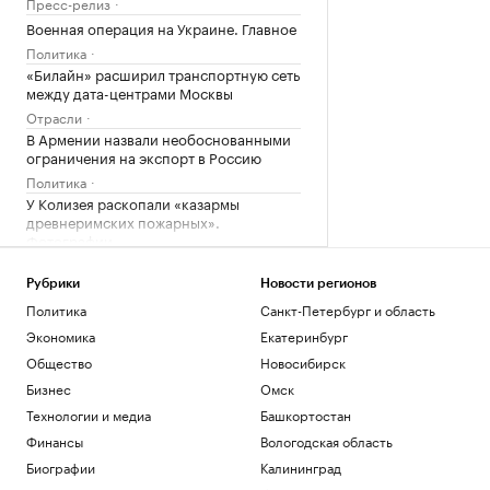
Пресс-релиз
Военная операция на Украине. Главное
Политика
«Билайн» расширил транспортную сеть
между дата-центрами Москвы
Отрасли
В Армении назвали необоснованными
ограничения на экспорт в Россию
Политика
У Колизея раскопали «казармы
древнеримских пожарных».
Фотографии
Общество
Генпрокуратура признала
Рубрики
Новости регионов
нежелательным фонд Human Rights
Политика
Санкт-Петербург и область
Foundation
Экономика
Екатеринбург
Политика
Общество
Новосибирск
Бизнес
Загрузить еще
Омск
Технологии и медиа
Башкортостан
Финансы
Вологодская область
Биографии
Калининград