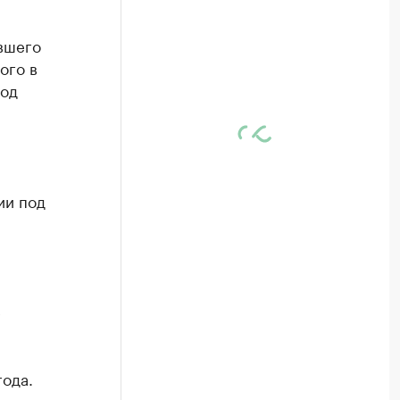
вшего
ого в
под
ии под
е
года.