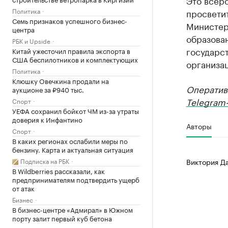
Это всер
Политика
просветит
Семь признаков успешного бизнес-
Министер
центра
образова
РБК и Upside
государст
Китай ужесточил правила экспорта в
США беспилотников и комплектующих
организац
Политика
Клюшку Овечкина продали на
Оператив
аукционе за ₽940 тыс.
Telegram-
Спорт
УЕФА сохранил бойкот ЧМ из-за утраты
доверия к Инфантино
Авторы
Спорт
В каких регионах ослабили меры по
бензину. Карта и актуальная ситуация
Подписка на РБК
Виктория Д
В Wildberries рассказали, как
предпринимателям подтвердить ущерб
от атак
Бизнес
В бизнес-центре «Адмирал» в Южном
порту залит первый куб бетона