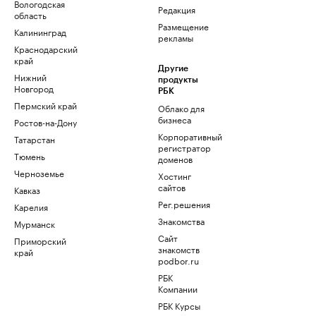
Вологодская
Редакция
область
Размещение
Калининград
рекламы
Краснодарский
край
Другие
Нижний
продукты
Новгород
РБК
Пермский край
Облако для
бизнеса
Ростов-на-Дону
Корпоративный
Татарстан
регистратор
Тюмень
доменов
Черноземье
Хостинг
сайтов
Кавказ
Рег.решения
Карелия
Знакомства
Мурманск
Сайт
Приморский
знакомств
край
podbor.ru
РБК
Компании
РБК Курсы