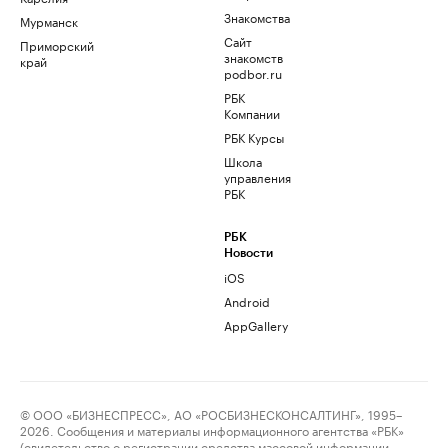
Знакомства
Мурманск
Сайт
Приморский
знакомств
край
podbor.ru
РБК
Компании
РБК Курсы
Школа
управления
РБК
РБК
Новости
iOS
Android
AppGallery
© ООО «БИЗНЕСПРЕСС», АО «РОСБИЗНЕСКОНСАЛТИНГ», 1995–
2026. Сообщения и материалы информационного агентства «РБК»
(свидетельство о регистрации средства массовой информации