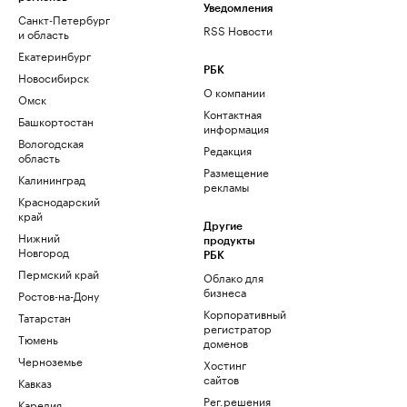
Уведомления
Санкт-Петербург
RSS Новости
и область
Екатеринбург
РБК
Новосибирск
О компании
Омск
Контактная
Башкортостан
информация
Вологодская
Редакция
область
Размещение
Калининград
рекламы
Краснодарский
край
Другие
Нижний
продукты
Новгород
РБК
Пермский край
Облако для
бизнеса
Ростов-на-Дону
Корпоративный
Татарстан
регистратор
Тюмень
доменов
Черноземье
Хостинг
сайтов
Кавказ
Рег.решения
Карелия