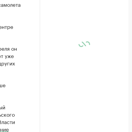
самолета
ентре
реля он
ет уже
других
ьше
ый
ьского
Власти
ение