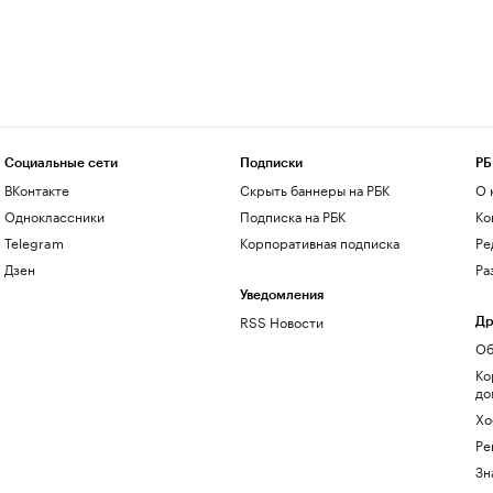
Социальные сети
Подписки
РБ
ВКонтакте
Скрыть баннеры на РБК
О 
Одноклассники
Подписка на РБК
Ко
Telegram
Корпоративная подписка
Ре
Дзен
Ра
Уведомления
RSS Новости
Др
Об
Ко
до
Хо
Ре
Зн