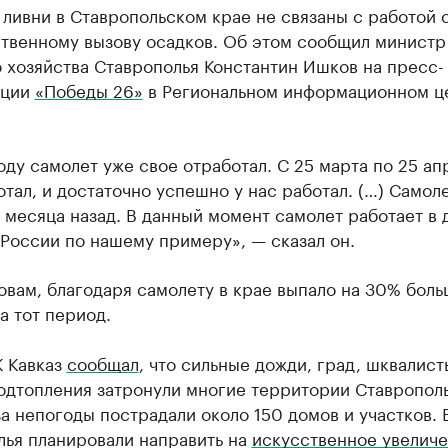
ливни в Ставропольском крае не связаны с работой 
ственному вызову осадков. Об этом сообщил министр
 хозяйства Ставрополья Константин Ишков на пресс-
нции
«Победы 26»
в Региональном информационном ц
оду самолет уже свое отработал. С 25 марта по 25 ап
отал, и достаточно успешно у нас работал. (…) Самол
5 месяца назад. В данный момент самолет работает в 
России по нашему примеру», — сказал он.
овам, благодаря самолету в крае выпало на 30% бол
а тот период.
К Кавказ
сообщал
, что сильные дожди, град, шквалист
подтопления затронули многие территории Ставропол
за непогоды пострадали около 150 домов и участков. 
лья планировали направить на
искусственное увелич