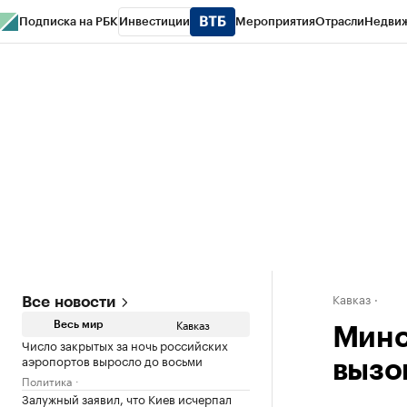
Подписка на РБК
Инвестиции
Мероприятия
Отрасли
Недви
РБК Life
Тренды
Визионеры
Национальные проекты
Город
Стиль
Кр
Конференции СПб
Спецпроекты
Проверка контрагентов
Политика
Кавказ
Все новости
Кавказ
Весь мир
Минс
Число закрытых за ночь российских
аэропортов выросло до восьми
вызо
Политика
Залужный заявил, что Киев исчерпал