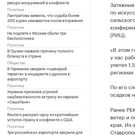
ресурс вооружений в конфликте
Затяжные 
Политика
по искус
Лантратова заявила, что судьба более
сельского
300 курян неизвестна после вторжения
конфере
Политика
На подлете к Москве сбили три
(РИЦ).
беспилотника
Политика
«В этом г
В Грузии назвали причину полного
блэкаута в стране
у нас раб
Общество
улетел 1,
В Германии увидели «сценарий
регионах 
теракта» в инциденте с дроном в
аэропорту
Политика
По его сл
Украина признала угрозой
осадков н
нацбезопасности актрису из сериала
«СашаТаня»
Политика
Ранее РБ
Reuters раскрыл одну из крупнейших
ветер и 
уступок Ирану в конфликте с США
края. Из-
Политика
Ставропо
Три российских аэропорта закрыли для