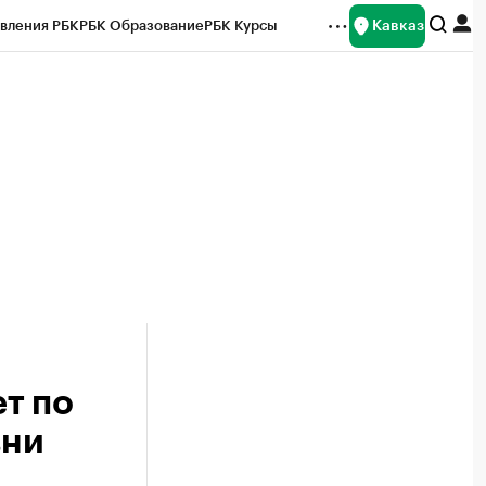
Кавказ
вления РБК
РБК Образование
РБК Курсы
рейтинги
Франшизы
Газета
Спецпроекты СПб
ты
т по
вни