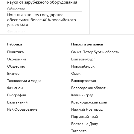
науки от зарубежного оборудования
Общество
Изъятия в пользу государства
обеспечили более 40% российского
рынка M&A
Финансы
Вино как бизнес-инструмент: как
произвести нужное впечатление (18+)
Рубрики
Новости регионов
Политика
Санкт-Петербург и область
Мирра Андреева уверенно вышла в
Экономика
Екатеринбург
третий круг турнира в Торонто
Общество
Новосибирск
Спорт
В Грузии начали расследование
Бизнес
Омск
публикаций о плохом отношении к
Технологии и медиа
Башкортостан
россиянам
Финансы
Вологодская область
Политика
Биографии
Калининград
Загрузить еще
База знаний
Краснодарский край
РБК Образование
Нижний Новгород
Пермский край
Ростов-на-Дону
Татарстан