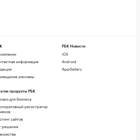
К
РБК Новости
компании
iOS
нтактная информация
Android
дакция
AppGallery
змещение рекламы
угие продукты РБК
лако для бизнеса
рпоративный регистратор
менов
стинг сайтов
г.решения
акомства