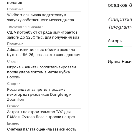
полетов
осадков
8
Политика
Wildberries начала подготовку к
Оператив
запуску собственного мессенджера
Telegram-
Технологии и медиа
США потребуют от ряда иммигрантов
залоги до $250 тыс. для получения виз
Авторы
Политика
Adidas извинился за обилие розовых
бутс на ЧМ-26, назвав это совпадением
Ирина Ники
Спорт
Игрока «Зенита» госпитализировали
после удара локтем в матче Кубка
России
Спорт
Росстандарт запретил продажу
некоторых грузовиков Dongfeng и
Zoomlion
Бизнес
Затраты на строительство ТЭС для
БАМа и Сухого Лога выросли на треть
Бизнес
Счетная палата оценила зависимость