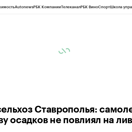
жимость
Autonews
РБК Компании
Телеканал
РБК Вино
Спорт
Школа упра
ипто
РБК Бизнес-среда
Дискуссионный клуб
Исследования
Кредитные 
Экономика
Бизнес
Технологии и медиа
Финансы
Рынок наличной валю
ельхоз Ставрополья: самоле
ву осадков не повлиял на ли