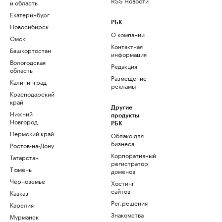
RSS Новости
и область
Екатеринбург
РБК
Новосибирск
О компании
Омск
Контактная
Башкортостан
информация
Вологодская
Редакция
область
Размещение
Калининград
рекламы
Краснодарский
край
Другие
Нижний
продукты
Новгород
РБК
Пермский край
Облако для
бизнеса
Ростов-на-Дону
Корпоративный
Татарстан
регистратор
Тюмень
доменов
Черноземье
Хостинг
сайтов
Кавказ
Рег.решения
Карелия
Знакомства
Мурманск