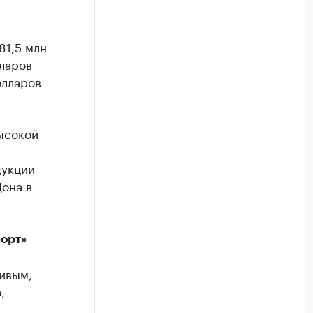
81,5 млн
ларов
олларов
ысокой
и
дукции
Дона в
орт»
ивым,
,
,