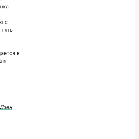
ынка
о с
 пять
ается в
Для
Дзен