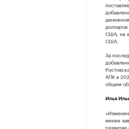
поставля
добавленн
денежном
долларов
США, на 
США.
За послед
добавлен
Ростовска
АПК в 202
общем объ
Илья Иль
«Изменен
менее зав
развитие 