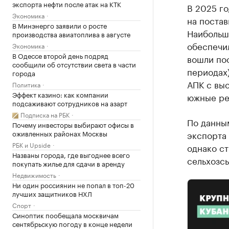
экспорта нефти после атак на КТК
В 2025 г
Экономика
на постав
В Минэнерго заявили о росте
Наибольши
производства авиатоплива в августе
обеспечил
Экономика
В Одессе второй день подряд
вошли пос
сообщили об отсутствии света в части
периодах)
города
АПК с вы
Политика
Эффект казино: как компании
южные ре
подсаживают сотрудников на азарт
Подписка на РБК
По данны
Почему инвесторы выбирают офисы в
оживленных районах Москвы
экспорта
РБК и Upside
однако ст
Названы города, где выгоднее всего
сельхозсы
покупать жилье для сдачи в аренду
Недвижимость
Ни один россиянин не попал в топ-20
лучших защитников НХЛ
Спорт
Синоптик пообещала москвичам
сентябрьскую погоду в конце недели