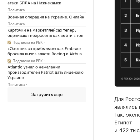
атаки БПЛА на Нижнекамск
Политика
Военная операция на Украине. Онлайн
Политика
Карточки на маркетплейсах теперь
оценивают нейросети: как выйти в топ
Подписка на РБК
«Охотник за прибылью»: как Embraer
бросила вызов власти Boeing и Airbus
Подписка на РБК
Atlantic узнал о нежелании
производителей Patriot дать лицензию
Украине
Политика
Загрузить еще
Для Росто
являлись
Так, эксп
Египет — 3
и 422 тыс