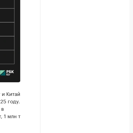
 и Китай
25 году.
 в
, 1 млн т