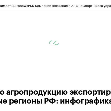
жимость
Autonews
РБК Компании
Телеканал
РБК Вино
Спорт
Школа упра
ипто
РБК Бизнес-среда
Дискуссионный клуб
Исследования
Кредитные 
Экономика
Бизнес
Технологии и медиа
Финансы
Рынок наличной валю
ю агропродукцию экспорти
е регионы РФ: инфографик