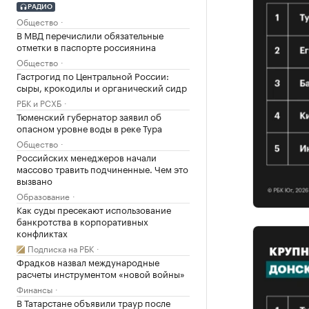
РАДИО
Общество
В МВД перечислили обязательные
отметки в паспорте россиянина
Общество
Гастрогид по Центральной России:
сыры, крокодилы и органический сидр
РБК и РСХБ
Тюменский губернатор заявил об
опасном уровне воды в реке Тура
Общество
Российских менеджеров начали
массово травить подчиненные. Чем это
вызвано
Образование
Как суды пресекают использование
банкротства в корпоративных
конфликтах
Подписка на РБК
Фрадков назвал международные
расчеты инструментом «новой войны»
Финансы
В Татарстане объявили траур после