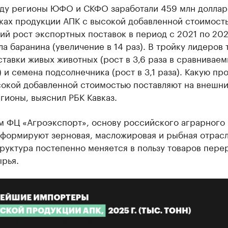
оду регионы ЮФО и СКФО заработали 459 млн долла
ках продукции АПК с высокой добавленной стоимост
й рост экспортных поставок в период с 2021 по 20
а баранина (увеличение в 14 раз). В тройку лидеров 
тавки живых животных (рост в 3,6 раза в сравнивае
 и семена подсолнечника (рост в 3,1 раза). Какую пр
сокой добавленной стоимостью поставляют на внешн
гионы, выяснил РБК Кавказ.
м ФЦ «Агроэкспорт», основу российского аграрного
 формируют зерновая, масложировая и рыбная отрасл
руктура постепенно меняется в пользу товаров пере
рья.