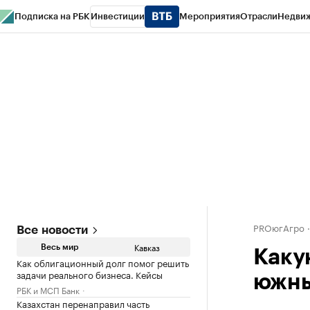
Подписка на РБК
Инвестиции
Мероприятия
Отрасли
Недви
РБК Life
Тренды
Визионеры
Национальные проекты
Город
Стиль
Кр
Конференции СПб
Спецпроекты
Проверка контрагентов
Политика
PROюгАгро
Все новости
Кавказ
Весь мир
Каку
Как облигационный долг помог решить
задачи реального бизнеса. Кейсы
южны
РБК и МСП Банк
Казахстан перенаправил часть