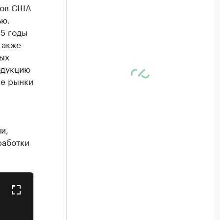
ров США
ью.
25 годы
также
мых
одукцию
ие рынки
и,
работки