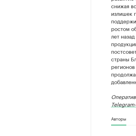
снижая во
излишек п
поддержи
ростом о
лет назад
продукци
постсовет
страны Б
регионов
продолжа
добавлен
Оператив
Telegram-
Авторы