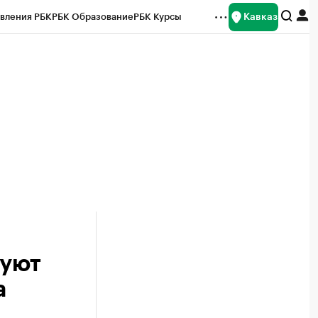
Кавказ
вления РБК
РБК Образование
РБК Курсы
рейтинги
Франшизы
Газета
Спецпроекты СПб
ты
руют
а