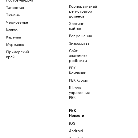
Корпоративный
Татарстан
регистратор
Тюмень
доменов
Черноземье
Хостинг
сайтов
Кавказ
Рег.решения
Карелия
Знакомства
Мурманск
Сайт
Приморский
знакомств
край
podbor.ru
РБК
Компании
РБК Курсы
Школа
управления
РБК
РБК
Новости
iOS
Android
AppGallery