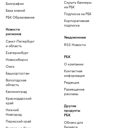
Скрыть баннеры
Биографии
на РБК
База знаний
Подписка на РБК
РБК Образование
Корпоративная
подписка
Новости
регионов
Уведомления
Санкт-Петербург
RSS Новости
и область
Екатеринбург
РБК
Новосибирск
О компании
Омск
Контактная
Башкортостан
информация
Вологодская
Редакция
область
Размещение
Калининград
рекламы
Краснодарский
край
Другие
Нижний
продукты
Новгород
РБК
Пермский край
Облако для
бизнеса
Ростов-на-Дону