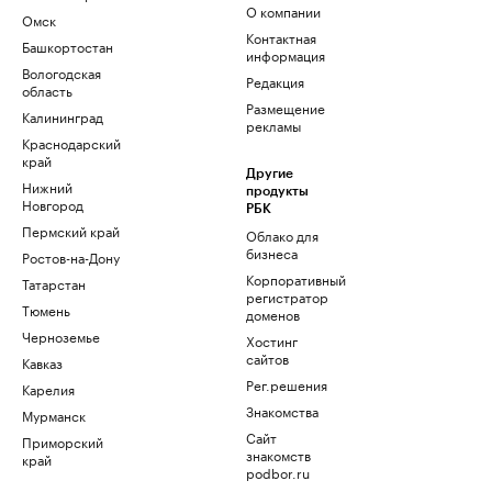
О компании
Омск
Контактная
Башкортостан
информация
Вологодская
Редакция
область
Размещение
Калининград
рекламы
Краснодарский
край
Другие
Нижний
продукты
Новгород
РБК
Пермский край
Облако для
бизнеса
Ростов-на-Дону
Корпоративный
Татарстан
регистратор
Тюмень
доменов
Черноземье
Хостинг
сайтов
Кавказ
Рег.решения
Карелия
Знакомства
Мурманск
Сайт
Приморский
знакомств
край
podbor.ru