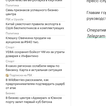
пресс-слу
Политика
Семь признаков успешного бизнес-
Главам г
центра
руководс
РБК и Upside
Китай ужесточил правила экспорта в
США беспилотников и комплектующих
Оператив
Политика
Telegram-
Клюшку Овечкина продали на
аукционе за ₽940 тыс.
Спорт
УЕФА сохранил бойкот ЧМ из-за утраты
доверия к Инфантино
Спорт
В каких регионах ослабили меры по
бензину. Карта и актуальная ситуация
Подписка на РБК
В Wildberries рассказали, как
предпринимателям подтвердить ущерб
от атак
Бизнес
В бизнес-центре «Адмирал» в Южном
порту залит первый куб бетона