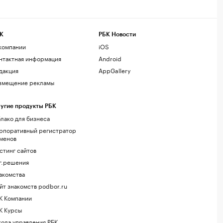
К
РБК Новости
компании
iOS
нтактная информация
Android
дакция
AppGallery
змещение рекламы
угие продукты РБК
лако для бизнеса
рпоративный регистратор
менов
стинг сайтов
г.решения
акомства
йт знакомств podbor.ru
К Компании
К Курсы
ола управления РБК