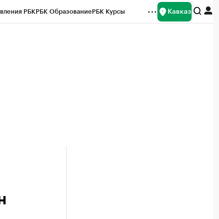
Кавказ
вления РБК
РБК Образование
РБК Курсы
рейтинги
Франшизы
Газета
Спецпроекты СПб
ты
н