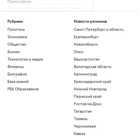
Пресс-релиз
Военная операция на Украине. Главное
Политика
«Билайн» расширил транспортную сеть
Рубрики
Новости регионов
между дата-центрами Москвы
Политика
Санкт-Петербург и область
Отрасли
Экономика
Екатеринбург
В Армении назвали необоснованными
Общество
Новосибирск
ограничения на экспорт в Россию
Бизнес
Омск
Политика
У Колизея раскопали «казармы
Технологии и медиа
Башкортостан
древнеримских пожарных».
Финансы
Вологодская область
Фотографии
Биографии
Калининград
Общество
Генпрокуратура признала
База знаний
Краснодарский край
нежелательным фонд Human Rights
РБК Образование
Нижний Новгород
Foundation
Пермский край
Политика
Ростов-на-Дону
Загрузить еще
Татарстан
Тюмень
Черноземье
Кавказ