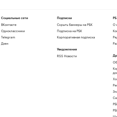
Социальные сети
Подписки
РБ
ВКонтакте
Скрыть баннеры на РБК
О 
Одноклассники
Подписка на РБК
Ко
Telegram
Корпоративная подписка
Ре
Дзен
Ра
Уведомления
RSS Новости
Др
Об
Ко
до
Хо
Ре
Зн
Са
РБ
РБ
Шк