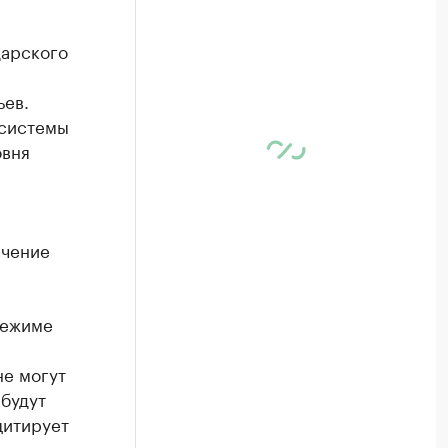
дарского
ьев.
 системы
овня
ичение
режиме
не могут
будут
цитирует