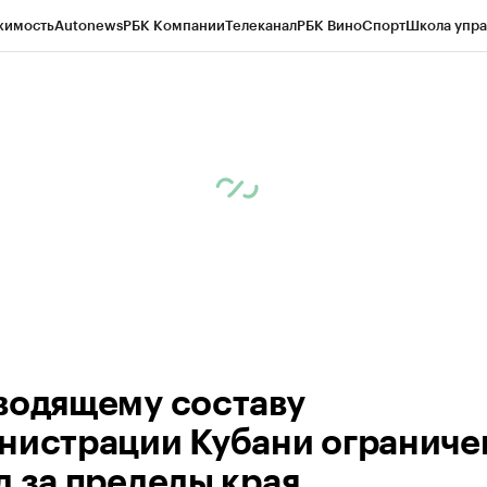
жимость
Autonews
РБК Компании
Телеканал
РБК Вино
Спорт
Школа упра
ипто
РБК Бизнес-среда
Дискуссионный клуб
Исследования
Кредитные 
Экономика
Бизнес
Технологии и медиа
Финансы
Рынок наличной валю
водящему составу
нистрации Кубани ограниче
д за пределы края