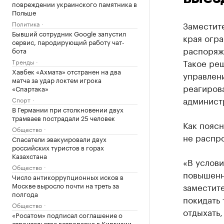
повреждении украинского памятника в
Польше
Политика
Заместит
Бывший сотрудник Google запустил
края огр
сервис, пародирующий работу чат-
распоряж
бота
Такое ре
Тренды
Хавбек «Ахмата» отстранен на два
управлен
матча за удар локтем игрока
реагиров
«Спартака»
админист
Спорт
В Германии при столкновении двух
трамваев пострадали 25 человек
Как пояс
Общество
не распр
Спасатели эвакуировали двух
российских туристов в горах
Казахстана
«В услов
Общество
повышенн
Число антикоррупционных исков в
Москве выросло почти на треть за
заместите
полгода
покидать 
Общество
отдыхать,
«Росатом» подписал соглашение о
строительстве ветропарка в Киргизии