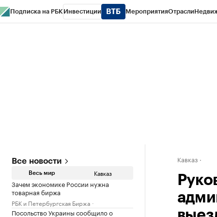
Подписка на РБК
Инвестиции
Мероприятия
Отрасли
Недви
РБК Life
Тренды
Визионеры
Национальные проекты
Город
Стиль
Кр
Конференции СПб
Спецпроекты
Проверка контрагентов
Политика
Кавказ
Все новости
Кавказ
Весь мир
Руко
Зачем экономике России нужна
товарная биржа
адми
РБК и Петербургская Биржа
Посольство Украины сообщило о
выез