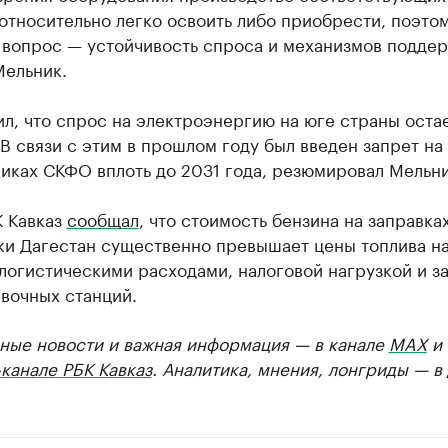
относительно легко освоить либо приобрести, поэто
 вопрос — устойчивость спроса и механизмов поддер
Мельник.
л, что спрос на электроэнергию на юге страны оста
В связи с этим в прошлом году был введен запрет на
иках СКФО вплоть до 2031 года, резюмировал Мельни
К Кавказ
сообщал
, что стоимость бензина на заправка
ки Дагестан существенно превышает цены топлива н
 логистическими расходами, налоговой нагрузкой и з
вочных станций.
ные новости и важная информация — в канале
MAX
и
канале РБК Кавказ
. Аналитика, мнения, лонгриды — в