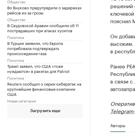
Общество
решений 
Во Внуково предупредили о задержках
ключевой
рейсов из-за грозы
Общество
пояснил 
В Саудовской Аравии сообщили об 11
пострадавших при атаках хуситов
Он добави
Политика
высоким. 
В Турции заявили, что Европа
потребовала подтверждать
в республ
происхождение газа
Политика
Ранее РБ
Трамп заявил, что США «тоже
нуждаются» в ракетах для Patriot
Республи
Политика
в связи с
Reuters сообщил о серии кибератак на
автозапра
крупнейшие финансовые компании
США
Новая категория
Оператив
Telegram-
Загрузить еще
Авторы