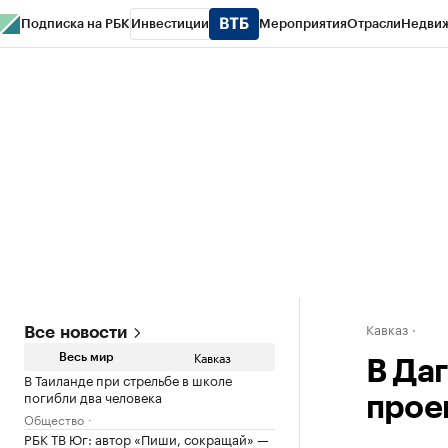
Подписка на РБК
Инвестиции
Мероприятия
Отрасли
Недви
РБК Life
Тренды
Визионеры
Национальные проекты
Город
Стиль
Кр
Конференции СПб
Спецпроекты
Проверка контрагентов
Политика
Кавказ
Все новости
Кавказ
Весь мир
В Да
В Таиланде при стрельбе в школе
погибли два человека
прое
Общество
РБК ТВ Юг: автор «Пиши, сокращай» —