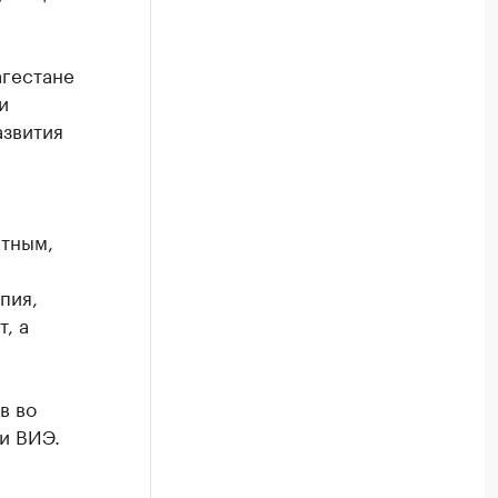
агестане
и
азвития
атным,
пия,
, а
в во
и ВИЭ.