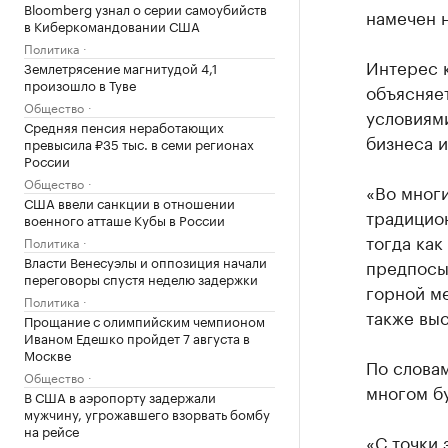
Bloomberg узнал о серии самоубийств
намечен н
в Киберкомандовании США
Политика
Интерес 
Землетрясение магнитудой 4,1
произошло в Туве
объясняе
Общество
условиями
Средняя пенсия неработающих
бизнеса и
превысила ₽35 тыс. в семи регионах
России
Общество
«Во мног
США ввели санкции в отношении
традицио
военного атташе Кубы в России
тогда как
Политика
Власти Венесуэлы и оппозиция начали
предпосыл
переговоры спустя неделю задержки
горной ме
Политика
также выс
Прощание с олимпийским чемпионом
Иваном Едешко пройдет 7 августа в
Москве
По словам
Общество
многом бу
В США в аэропорту задержали
мужчину, угрожавшего взорвать бомбу
на рейсе
«С точки