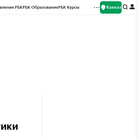
Кавказ
вления РБК
РБК Образование
РБК Курсы
рейтинги
Франшизы
Газета
Спецпроекты СПб
ты
тики