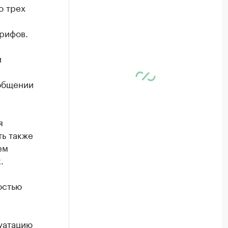
о трех
рифов.
и
ообщении
я
ть также
ем
.
остью
уатацию