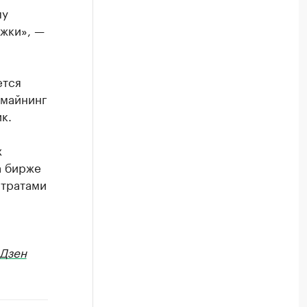
му
жки», —
ется
 майнинг
к.
х
а бирже
атратами
Дзен