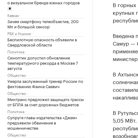
о визуальном бренде южных городов
В горных 
крупных 
Кавказ
республи
Зачем смартфону телеобъектив, 200
Мп и большой сенсор
РБК и Huawei
Введена п
Беспилотную опасность объявили в
Самур — С
Свердловской области
применяе
Политика
Синоптик допустил обновление
министер
температурного рекорда в Москве 7
августа
В Ахтынск
Общество
солнечная
Умерла заслуженный тренер России по
фехтованию Фаина Саевич
составила
Общество
накаплива
Минтранс предложил защищать трассы
от БПЛА за счет дорожных бюджетов
Политика
В Рутуль
Супруге главы издательства «Джем»
5,05 МВт.
предъявили обвинение в
республи
мошенничестве
возобнов
Общество