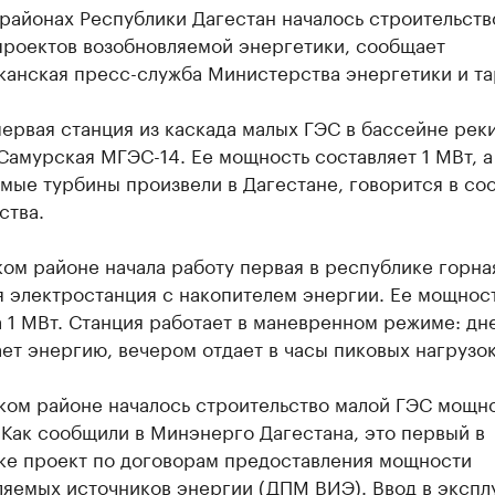
районах Республики Дагестан началось строительств
проектов возобновляемой энергетики, сообщает
канская пресс-служба Министерства энергетики и та
ервая станция из каскада малых ГЭС в бассейне рек
амурская МГЭС-14. Ее мощность составляет 1 МВт, а
мые турбины произвели в Дагестане, говорится в с
ства.
ом районе начала работу первая в республике горна
 электростанция с накопителем энергии. Ее мощнос
 1 МВт. Станция работает в маневренном режиме: дн
ет энергию, вечером отдает в часы пиковых нагрузок
ском районе началось строительство малой ГЭС мощн
 Как сообщили в Минэнерго Дагестана, это первый в
ке проект по договорам предоставления мощности
ляемых источников энергии (ДПМ ВИЭ). Ввод в экспл