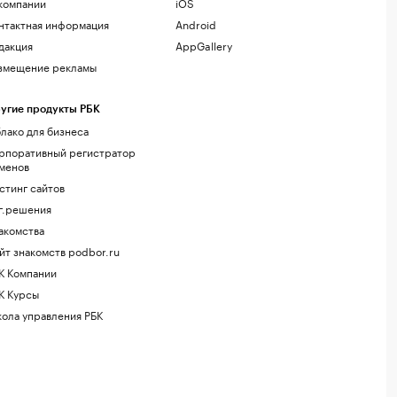
компании
iOS
нтактная информация
Android
дакция
AppGallery
змещение рекламы
угие продукты РБК
лако для бизнеса
рпоративный регистратор
менов
стинг сайтов
г.решения
акомства
йт знакомств podbor.ru
К Компании
К Курсы
ола управления РБК