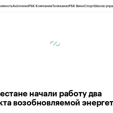
жимость
Autonews
РБК Компании
Телеканал
РБК Вино
Спорт
Школа упра
ипто
РБК Бизнес-среда
Дискуссионный клуб
Исследования
Кредитные 
Экономика
Бизнес
Технологии и медиа
Финансы
Рынок наличной валю
гестане начали работу два
кта возобновляемой энерге