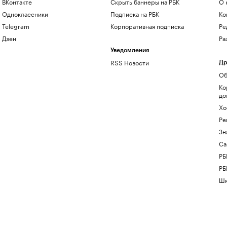
ВКонтакте
Скрыть баннеры на РБК
О 
Одноклассники
Подписка на РБК
Ко
Telegram
Корпоративная подписка
Ре
Дзен
Ра
Уведомления
RSS Новости
Др
Об
Ко
до
Хо
Ре
Зн
Са
РБ
РБ
Шк