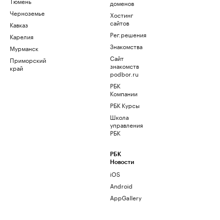
Тюмень
доменов
Черноземье
Хостинг
сайтов
Кавказ
Рег.решения
Карелия
Знакомства
Мурманск
Сайт
Приморский
знакомств
край
podbor.ru
РБК
Компании
РБК Курсы
Школа
управления
РБК
РБК
Новости
iOS
Android
AppGallery