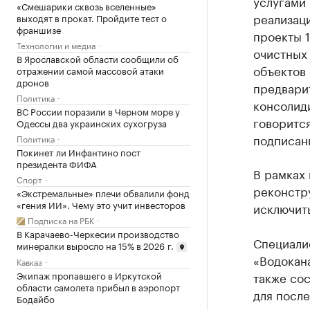
услугами
«Смешарики сквозь вселенные»
реализац
выходят в прокат. Пройдите тест о
франшизе
проекты 1
Технологии и медиа
очистных
В Ярославской области сообщили об
объектов
отражении самой массовой атаки
дронов
предвари
Политика
консолид
ВС России поразили в Черном море у
говорится
Одессы два украинских сухогруза
подписан
Политика
Покинет ли Инфантино пост
президента ФИФА
В рамках 
Спорт
реконстру
«Экстремальные» плечи обвалили фонд
«гения ИИ». Чему это учит инвесторов
исключить
Подписка на РБК
В Карачаево-Черкесии производство
Специали
минералки выросло на 15% в 2026 г.
«Водокана
Кавказ
также со
Экипаж пропавшего в Иркутской
области самолета прибыл в аэропорт
для после
Бодайбо