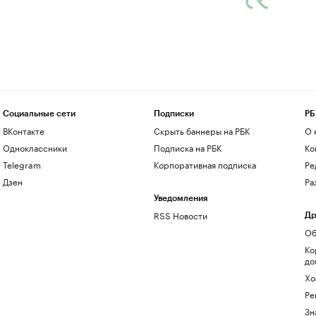
Социальные сети
Подписки
РБ
ВКонтакте
Скрыть баннеры на РБК
О 
Одноклассники
Подписка на РБК
Ко
Telegram
Корпоративная подписка
Ре
Дзен
Ра
Уведомления
RSS Новости
Др
Об
Ко
до
Хо
Ре
Зн