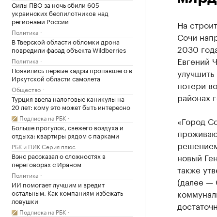
Силы ПВО за ночь сбили 605
украинских беспилотников над
регионами России
На строит
Политика
Сочи напр
В Тверской области обломки дрона
2030 года
повредили фасад объекта Wildberries
Евгений Ч
Политика
Появились первые кадры пропавшего в
улучшить 
Иркутской области самолета
потери во
Общество
районах г
Турция ввела налоговые каникулы на
20 лет: кому это может быть интересно
Подписка на РБК
«Город Со
Больше прогулок, свежего воздуха и
проживающ
отдыха: квартиры рядом с парками
решением
РБК и ПИК Серия плюс
Вэнс рассказал о сложностях в
новый Ген
переговорах с Ираном
также ут
Политика
(далее —
ИИ помогает лучшим и вредит
коммунал
остальным. Как компаниям избежать
ловушки
достаточ
Подписка на РБК