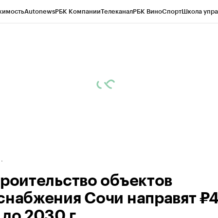
жимость
Autonews
РБК Компании
Телеканал
РБК Вино
Спорт
Школа упра
ипто
РБК Бизнес-среда
Дискуссионный клуб
Исследования
Кредитные 
Экономика
Бизнес
Технологии и медиа
Финансы
Рынок наличной валю
троительство объектов
снабжения Сочи направят ₽
до 2030 г.