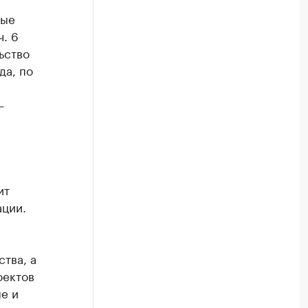
ные
. 6
ьство
да, по
—
ит
ации.
тва, а
оектов
е и