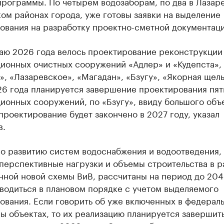
программы. По четырем водозаборам, по два в Лазар
ом районах города, уже готовы заявки на выделение
ования на разработку проектно-сметной документаци
маю 2026 года велось проектирование реконструкции
ционных очистных сооружений «Адлер» и «Кудепста»,
, «Лазаревское», «Магадан», «Бзугу», «Якорная щель
26 года планируется завершение проектирования пят
ионных сооружений, по «Бзугу», ввиду большого объ
проектирование будет закончено в 2027 году, указал
в.
по развитию систем водоснабжения и водоотведения,
перспективные нагрузки и объемы строительства в р
нной новой схемы ВиВ, рассчитаны на период до 204
водиться в плановом порядке с учетом выделяемого
ования. Если говорить об уже включенных в федерал
 объектах, то их реализацию планируется завершить