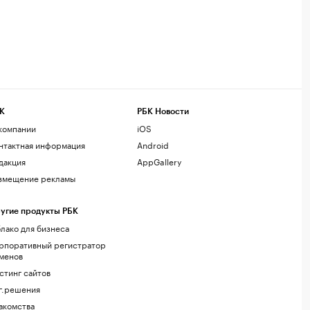
К
РБК Новости
компании
iOS
нтактная информация
Android
дакция
AppGallery
змещение рекламы
угие продукты РБК
лако для бизнеса
рпоративный регистратор
менов
стинг сайтов
г.решения
акомства