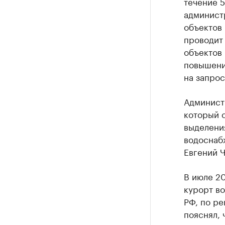
течение 5
админист
объектов 
проводит
объектов
повышения
на запрос
Админист
который с
выделени
водоснабж
Евгений Ч
В июле 2
курорт в
РФ, по р
пояснял, 