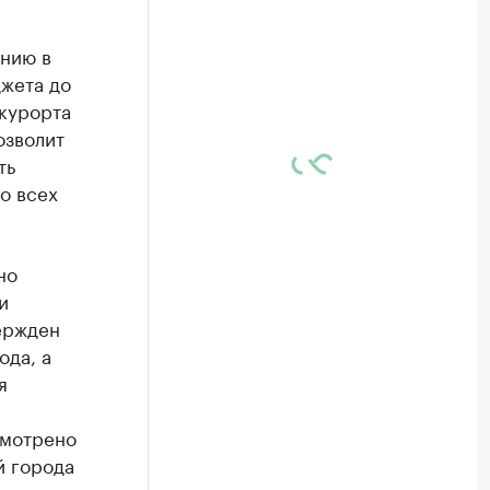
ению в
джета до
-курорта
озволит
ть
о всех
но
и
ержден
ода, а
я
смотрено
й города