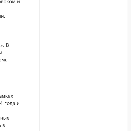
евском и
и.
». В
и
ема
амках
4 года и
ьные
 в