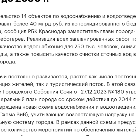
ельство 14 объектов по водоснабжению и водоотвед
авят более 40 млрд руб. из консолидированного бю
, сообщил РБК Краснодар заместитель главы города
еботарев. Реализация всех запланированных работ п
качество водоснабжения для 250 тыс. человек, снизи
ды, а также повысить качество очистки сточных вод в
орода.
чи постоянно развивается, растет как число постоян
их жителей, так и туристический поток. В этой связ
 Городского Собрания Сочи от 27.12.2023 № 180 утв
еральный план города со сроком действия до 2044 г
верждена новая схема водоснабжения и водоотведени
 Схема ВиВ), учитывающая возрастающую нагрузку на
ьную систему города. В рамках данной схемы преду
ное количество мероприятий по обеспечению жителе