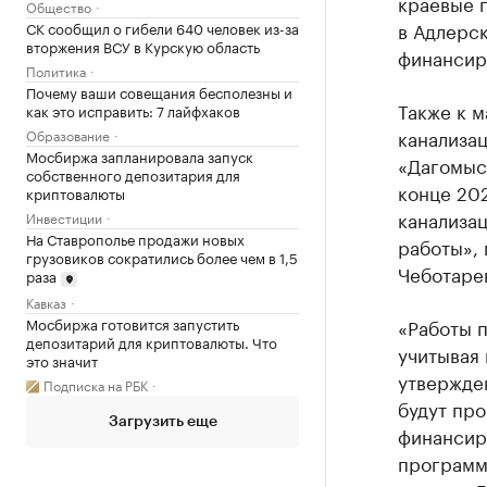
краевые 
Общество
в Адлерск
СК сообщил о гибели 640 человек из-за
вторжения ВСУ в Курскую область
финансир
Политика
Почему ваши совещания бесполезны и
Также к 
как это исправить: 7 лайфхаков
канализа
Образование
Мосбиржа запланировала запуск
«Дагомыс»
собственного депозитария для
конце 20
криптовалюты
канализац
Инвестиции
На Ставрополье продажи новых
работы», 
грузовиков сократились более чем в 1,5
Чеботаре
раза
Кавказ
Мосбиржа готовится запустить
«Работы 
депозитарий для криптовалюты. Что
учитывая 
это значит
утвержде
Подписка на РБК
будут про
Загрузить еще
финансир
программы