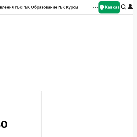
Кавказ
вления РБК
РБК Образование
РБК Курсы
рейтинги
Франшизы
Газета
Спецпроекты СПб
ты
40