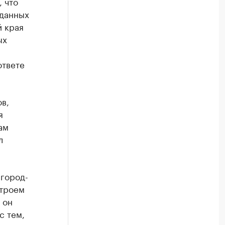
, что
 данных
й края
ых
ответе
в,
я
ам
л
 город-
строем
 он
с тем,