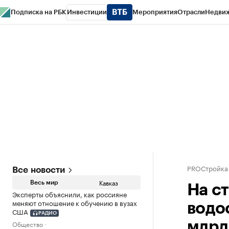
Подписка на РБК
Инвестиции
Мероприятия
Отрасли
Недви
РБК Life
Тренды
Визионеры
Национальные проекты
Город
Стиль
Кр
Конференции СПб
Спецпроекты
Проверка контрагентов
Политика
PROСтройка
Все новости
Кавказ
Весь мир
На с
Эксперты объяснили, как россияне
меняют отношение к обучению в вузах
водо
США
РАДИО
Общество
млрд 