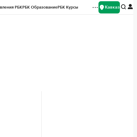
Кавказ
вления РБК
РБК Образование
РБК Курсы
рейтинги
Франшизы
Газета
Спецпроекты СПб
ты