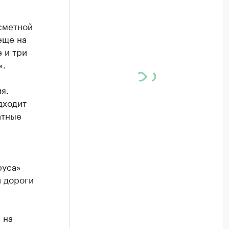
сметной
еще на
е и три
».
я.
дходит
атные
руса»
й дороги
 на