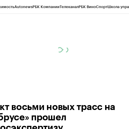
жимость
Autonews
РБК Компании
Телеканал
РБК Вино
Спорт
Школа упра
ипто
РБК Бизнес-среда
Дискуссионный клуб
Исследования
Кредитные 
Экономика
Бизнес
Технологии и медиа
Финансы
Рынок наличной валю
кт восьми новых трасс на
брусе» прошел
госэкспертизу