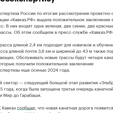
кспертиза России по итогам рассмотрения проектно-
ации «Кавказ.РФ» выдала положительное заключение 
сс. В них входят одна зеленая, две синие, две красны
рассы. Об этом сообщили в пресс-службе «Кавказ.РФ
расса длиной 2,4 км подходит для новичков и обучени
сса длиной почти 3,6 км и шириной до 43 м также по
нающих. Обслуживать новые трассы будут четыре кан
которые получили положительное заключение
кспертизы еще осенью 2024 года.
й сектор — следующий большой этап развития «Эльб
5 года, когда была запущена третья очередь канатно
и Мир до Гарабаши.
К Кавказ
сообщал
, что новая канатная дорога появится