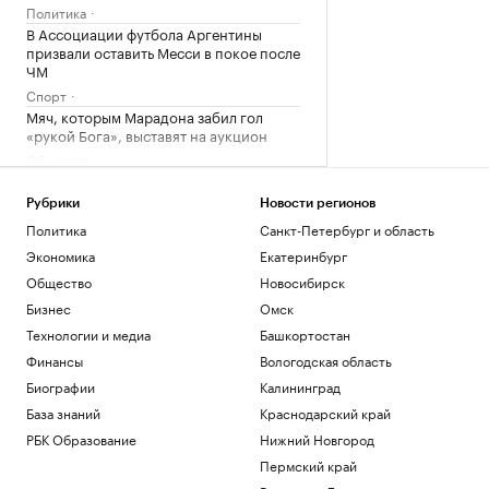
Политика
В Ассоциации футбола Аргентины
призвали оставить Месси в покое после
ЧМ
Спорт
Мяч, которым Марадона забил гол
«рукой Бога», выставят на аукцион
Общество
В Красноярском крае начали поиски
семьи с ребенком, пропавшей на реке
Рубрики
Новости регионов
Кан
Политика
Санкт-Петербург и область
Общество
Экономика
Екатеринбург
Каким будет новый эпицентр деловой
активности на Ходынке
Общество
Новосибирск
РБК и Stone
Бизнес
Омск
Технологии и медиа
Башкортостан
Загрузить еще
Финансы
Вологодская область
Биографии
Калининград
База знаний
Краснодарский край
РБК Образование
Нижний Новгород
Пермский край