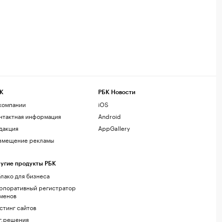
К
РБК Новости
компании
iOS
нтактная информация
Android
дакция
AppGallery
змещение рекламы
угие продукты РБК
лако для бизнеса
рпоративный регистратор
менов
стинг сайтов
г.решения