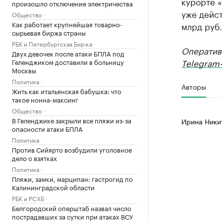
курорте «
произошло отключение электричества
уже дейст
Общество
Как работает крупнейшая товарно-
млрд руб
сырьевая биржа страны
РБК и Петербургская Биржа
Оператив
Двух девочек после атаки БПЛА под
Telegram-
Геленджиком доставили в больницу
Москвы
Политика
Авторы
Жить как итальянская бабушка: что
такое нонна-максинг
Общество
В Геленджике закрыли все пляжи из-за
Ирина Ники
опасности атаки БПЛА
Политика
Против Сийярто возбудили уголовное
дело о взятках
Политика
Пляжи, замки, марципан: гастрогид по
Калининградской области
РБК и РСХБ
Белгородский оперштаб назвал число
пострадавших за сутки при атаках ВСУ