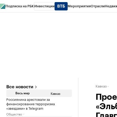
Подписка на РБК
Инвестиции
Мероприятия
Отрасли
Недви
РБК Life
Тренды
Визионеры
Национальные проекты
Город
Стиль
Кр
Конференции СПб
Спецпроекты
Проверка контрагентов
Политика
Кавказ
Все новости
Кавказ
Весь мир
Прое
Россиянина арестовали за
финансирование терроризма
«Эль
«звездами» в Telegram
Общество
Глав