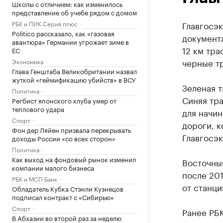
Школы с отличием: как изменилось
представление об учебе рядом с домом
РБК и ПИК Серия плюс
Главгосэ
Politico рассказало, как «газовая
документ
авантюра» Германии угрожает зиме в
12 км тра
ЕС
черные т
Экономика
Глава Генштаба Великобритании назвал
жуткой «геймификацию убийств» в ВСУ
Зеленая т
Политика
Синяя тра
Регбист японского клуба умер от
теплового удара
для начи
Спорт
дороги, 
Фон дер Ляйен призвала перекрывать
Главгосэ
доходы России «со всех сторон»
Политика
Как выход на фондовый рынок изменил
Восточны
компании малого бизнеса
после 201
РБК и МСП Банк
от станци
Обладатель Кубка Стэнли Кузнецов
подписал контракт с «Сибирью»
Спорт
Ранее РБ
В Абхазии во второй раз за неделю