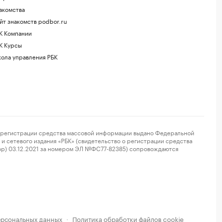
акомства
йт знакомств podbor.ru
К Компании
К Курсы
ола управления РБК
регистрации средства массовой информации выдано Федеральной
и сетевого издания «РБК» (свидетельство о регистрации средства
ор) 03.12.2021 за номером ЭЛ №ФС77-82385) сопровождаются
ерсональных данных
Политика обработки файлов cookie
·