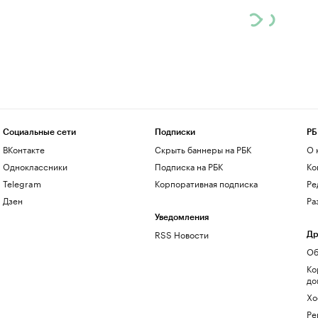
Социальные сети
Подписки
РБ
ВКонтакте
Скрыть баннеры на РБК
О 
Одноклассники
Подписка на РБК
Ко
Telegram
Корпоративная подписка
Ре
Дзен
Ра
Уведомления
RSS Новости
Др
Об
Ко
до
Хо
Ре