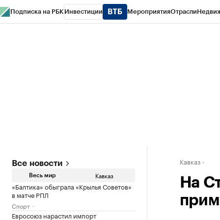
Подписка на РБК
Инвестиции
Мероприятия
Отрасли
Недви
РБК Life
Тренды
Визионеры
Национальные проекты
Город
Стиль
Кр
Конференции СПб
Спецпроекты
Проверка контрагентов
Политика
Кавказ
Все новости
Кавказ
Весь мир
На С
«Балтика» обыграла «Крылья Советов»
в матче РПЛ
приму
Спорт
Евросоюз нарастил импорт