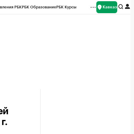
Кавказ
вления РБК
РБК Образование
РБК Курсы
рейтинги
Франшизы
Газета
Спецпроекты СПб
ты
ей
г.