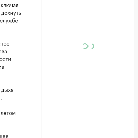
включая
тдохнуть
-службе
ьное
ава
ости
ма
отдыха
.
 летом
ящее