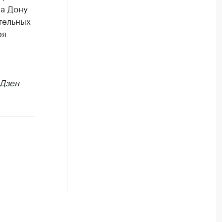
на Дону
тельных
ря
Дзен