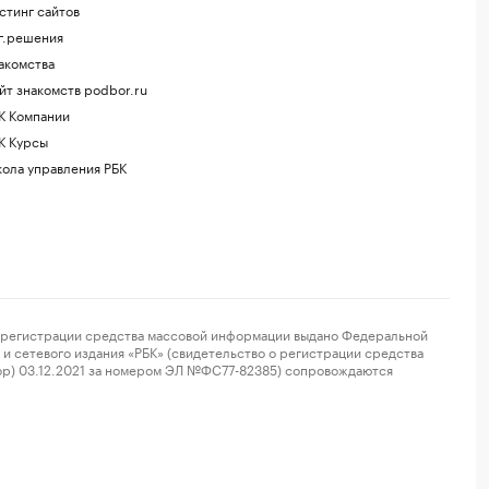
стинг сайтов
г.решения
акомства
йт знакомств podbor.ru
К Компании
К Курсы
ола управления РБК
регистрации средства массовой информации выдано Федеральной
и сетевого издания «РБК» (свидетельство о регистрации средства
ор) 03.12.2021 за номером ЭЛ №ФС77-82385) сопровождаются