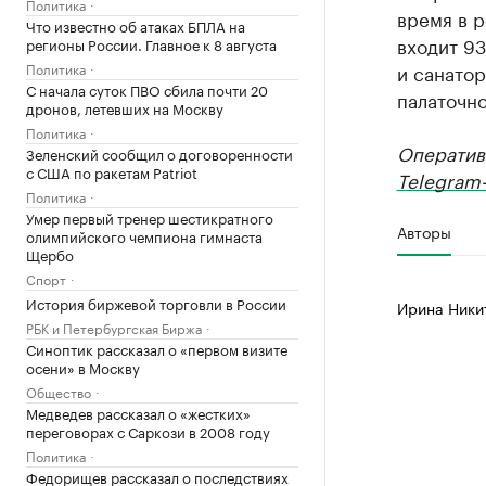
Политика
время в р
Что известно об атаках БПЛА на
входит 93
регионы России. Главное к 8 августа
Политика
и санатор
С начала суток ПВО сбила почти 20
палаточно
дронов, летевших на Москву
Политика
Оператив
Зеленский сообщил о договоренности
с США по ракетам Patriot
Telegram-
Политика
Умер первый тренер шестикратного
Авторы
олимпийского чемпиона гимнаста
Щербо
Спорт
История биржевой торговли в России
Ирина Ники
РБК и Петербургская Биржа
Синоптик рассказал о «первом визите
осени» в Москву
Общество
Медведев рассказал о «жестких»
переговорах с Саркози в 2008 году
Политика
Федорищев рассказал о последствиях