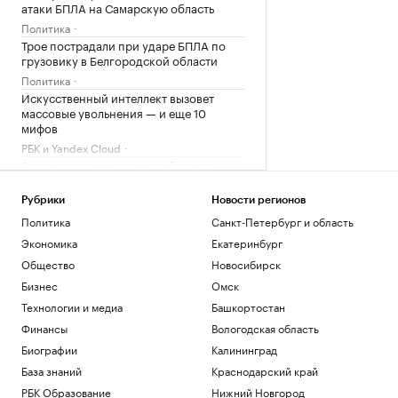
атаки БПЛА на Самарскую область
Политика
Трое пострадали при ударе БПЛА по
грузовику в Белгородской области
Политика
Искусственный интеллект вызовет
массовые увольнения — и еще 10
мифов
РБК и Yandex Cloud
Зачем малому и среднему бизнесу
облигации и что важно знать о бирже
РБК и МСП Банк
Рубрики
Новости регионов
На Запорожской АЭС объяснили
Политика
Санкт-Петербург и область
причину отключения внешнего
Экономика
Екатеринбург
электропитания
Общество
Новосибирск
Политика
Бизнес
Омск
Загрузить еще
Технологии и медиа
Башкортостан
Финансы
Вологодская область
Биографии
Калининград
База знаний
Краснодарский край
РБК Образование
Нижний Новгород