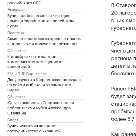
российского СПГ
В Ставроп
Экономика
20 лагере
Вучич пообещал сделать все для
в них смо
помощи Украине на «европейском
пути»
губернато
Политика
Самолет выкатился за пределы полосы
Губернат
в Норильске и получил повреждения
число де
Общество
Как выбрать оптимальное
региона п
коммерческое помещение для
детей в л
инвестиций
беспилот
РБК и ПИК Серия плюс
Две девушки в Шереметьево опоздали
на рейс и выбежали за самолетом.
Ранее РБ
Видео
будет зад
Общество
Юные хоккеисты «Спартака» стали
стационар
победителями Кубка Александра
пребыван
Овечкина
более 5,7
Спорт
Вучич исключил военное
сотрудничество с Украиной
Как ране