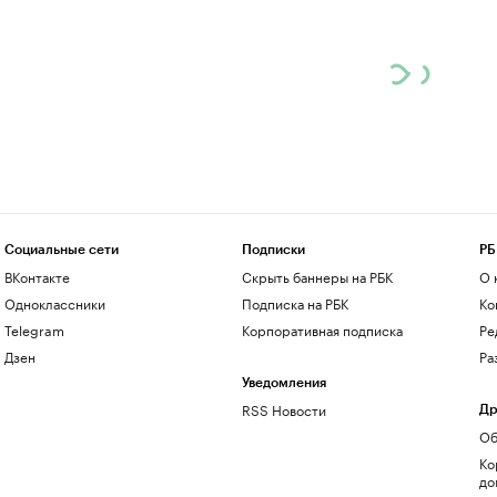
Социальные сети
Подписки
РБ
ВКонтакте
Скрыть баннеры на РБК
О 
Одноклассники
Подписка на РБК
Ко
Telegram
Корпоративная подписка
Ре
Дзен
Ра
Уведомления
RSS Новости
Др
Об
Ко
до