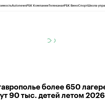
жимость
Autonews
РБК Компании
Телеканал
РБК Вино
Спорт
Школа упра
ипто
РБК Бизнес-среда
Дискуссионный клуб
Исследования
Кредитные 
Экономика
Бизнес
Технологии и медиа
Финансы
Рынок наличной валю
таврополье более 650 лагер
т 90 тыс. детей летом 2026 