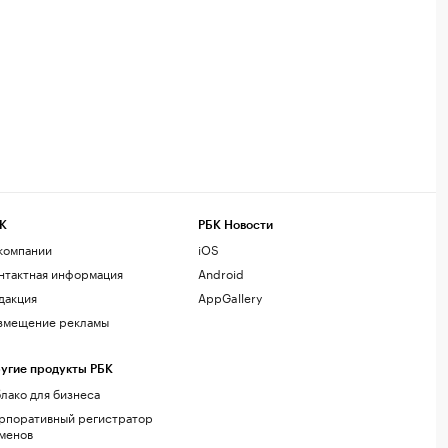
К
РБК Новости
компании
iOS
нтактная информация
Android
дакция
AppGallery
змещение рекламы
угие продукты РБК
лако для бизнеса
рпоративный регистратор
менов