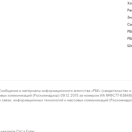
Хо
Ре
Зн
Са
РБ
РБ
Шк
ения и материалы информационного агентства «РБК» (свидетельство о 
овых коммуникаций (Роскомнадзор) 09.12.2015 за номером ИА №ФС77-63848) 
 связи, информационных технологий и массовых коммуникаций (Роскомнадз
нажмите Ctrl + Enter