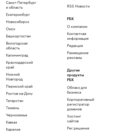
Санкт-Петербург
RSS Новости
и область
Екатеринбург
РБК
Новосибирск
О компании
Омск
Контактная
Башкортостан
информация
Вологодская
Редакция
область
Размещение
Калининград
рекламы
Краснодарский
край
Другие
Нижний
продукты
Новгород
РБК
Пермский край
Облако для
бизнеса
Ростов-на-Дону
Корпоративный
Татарстан
регистратор
Тюмень
доменов
Черноземье
Хостинг
сайтов
Кавказ
Рег.решения
Карелия