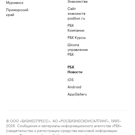
Знакомства
Мурманск
Сайт
Приморский
знакомств
край
podbor.ru
РБК
Компании
РБК Курсы
Школа
управления
РБК
РБК
Новости
iOS
Android
AppGallery
© ООО «БИЗНЕСПРЕСС», АО «РОСБИЗНЕСКОНСАЛТИНГ», 1995–
2026. Сообщения и материалы информационного агентства «РБК»
(свидетельство о регистрации средства массовой информации
выдано Федеральной службой по надзору в сфере связи,