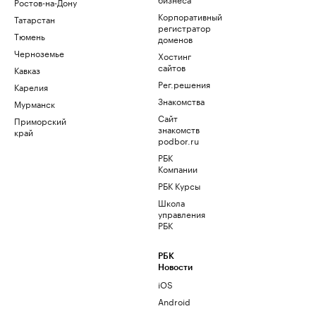
Ростов-на-Дону
Корпоративный
Татарстан
регистратор
Тюмень
доменов
Черноземье
Хостинг
сайтов
Кавказ
Рег.решения
Карелия
Знакомства
Мурманск
Сайт
Приморский
знакомств
край
podbor.ru
РБК
Компании
РБК Курсы
Школа
управления
РБК
РБК
Новости
iOS
Android