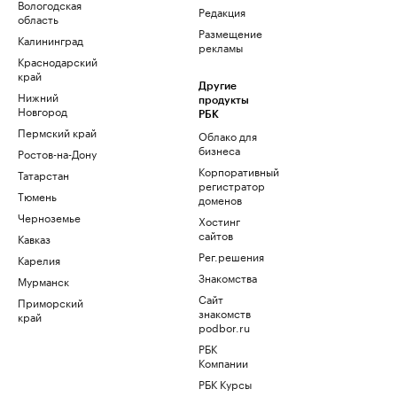
Вологодская
Редакция
область
Размещение
Калининград
рекламы
Краснодарский
край
Другие
Нижний
продукты
Новгород
РБК
Пермский край
Облако для
бизнеса
Ростов-на-Дону
Корпоративный
Татарстан
регистратор
Тюмень
доменов
Черноземье
Хостинг
сайтов
Кавказ
Рег.решения
Карелия
Знакомства
Мурманск
Сайт
Приморский
знакомств
край
podbor.ru
РБК
Компании
РБК Курсы