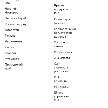
край
Другие
Нижний
продукты
Новгород
РБК
Пермский край
Облако для
бизнеса
Ростов-на-Дону
Корпоративный
Татарстан
регистратор
Тюмень
доменов
Черноземье
Хостинг
сайтов
Кавказ
Рег.решения
Карелия
Знакомства
Мурманск
Сайт
Приморский
знакомств
край
podbor.ru
РБК
Компании
РБК Курсы
Школа
управления
РБК