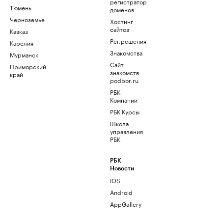
регистратор
Тюмень
доменов
Черноземье
Хостинг
сайтов
Кавказ
Рег.решения
Карелия
Знакомства
Мурманск
Сайт
Приморский
знакомств
край
podbor.ru
РБК
Компании
РБК Курсы
Школа
управления
РБК
РБК
Новости
iOS
Android
AppGallery