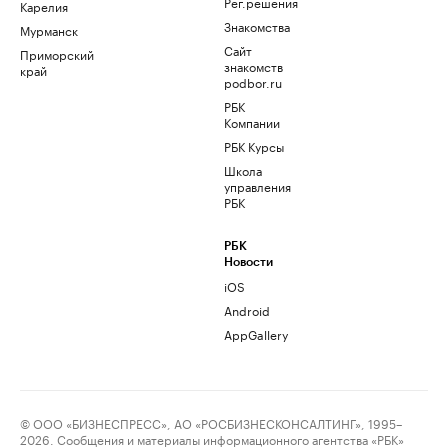
Рег.решения
Карелия
Знакомства
Мурманск
Сайт
Приморский
знакомств
край
podbor.ru
РБК
Компании
РБК Курсы
Школа
управления
РБК
РБК
Новости
iOS
Android
AppGallery
© ООО «БИЗНЕСПРЕСС», АО «РОСБИЗНЕСКОНСАЛТИНГ», 1995–
2026. Сообщения и материалы информационного агентства «РБК»