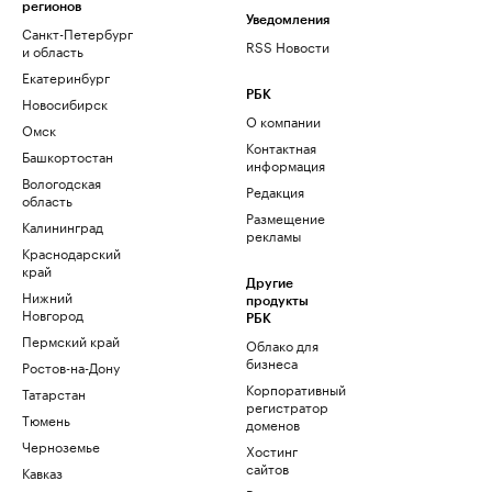
регионов
Уведомления
Санкт-Петербург
RSS Новости
и область
Екатеринбург
РБК
Новосибирск
О компании
Омск
Контактная
Башкортостан
информация
Вологодская
Редакция
область
Размещение
Калининград
рекламы
Краснодарский
край
Другие
Нижний
продукты
Новгород
РБК
Пермский край
Облако для
бизнеса
Ростов-на-Дону
Корпоративный
Татарстан
регистратор
Тюмень
доменов
Черноземье
Хостинг
сайтов
Кавказ