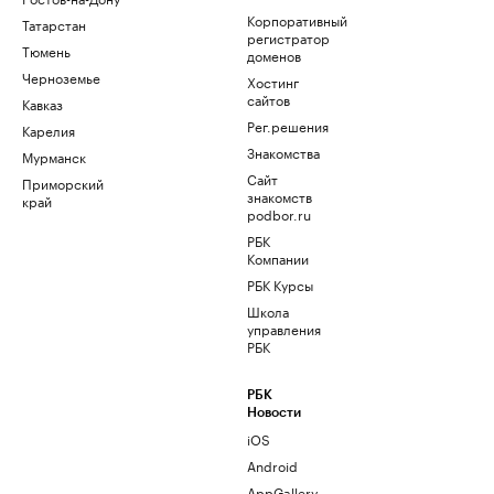
Корпоративный
Татарстан
регистратор
Тюмень
доменов
Черноземье
Хостинг
сайтов
Кавказ
Рег.решения
Карелия
Знакомства
Мурманск
Сайт
Приморский
знакомств
край
podbor.ru
РБК
Компании
РБК Курсы
Школа
управления
РБК
РБК
Новости
iOS
Android
AppGallery