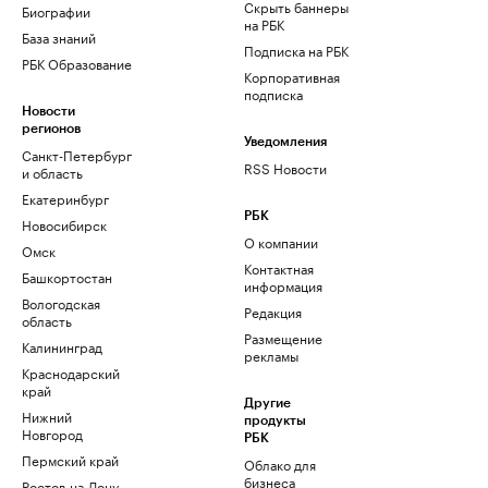
Скрыть баннеры
Биографии
на РБК
База знаний
Подписка на РБК
РБК Образование
Корпоративная
подписка
Новости
регионов
Уведомления
Санкт-Петербург
RSS Новости
и область
Екатеринбург
РБК
Новосибирск
О компании
Омск
Контактная
Башкортостан
информация
Вологодская
Редакция
область
Размещение
Калининград
рекламы
Краснодарский
край
Другие
Нижний
продукты
Новгород
РБК
Пермский край
Облако для
бизнеса
Ростов-на-Дону