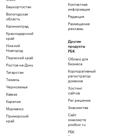
Контактная
Башкортостан
информация
Вологодская
Редакция
область
Размещение
Калининград
рекламы
Краснодарский
край
Другие
Нижний
продукты
Новгород
РБК
Пермский край
Облако для
бизнеса
Ростов-на-Дону
Корпоративный
Татарстан
регистратор
Тюмень
доменов
Черноземье
Хостинг
сайтов
Кавказ
Рег.решения
Карелия
Знакомства
Мурманск
Сайт
Приморский
знакомств
край
podbor.ru
РБК