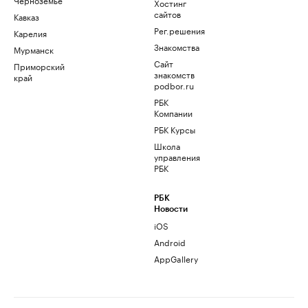
Хостинг
сайтов
Кавказ
Рег.решения
Карелия
Знакомства
Мурманск
Сайт
Приморский
знакомств
край
podbor.ru
РБК
Компании
РБК Курсы
Школа
управления
РБК
РБК
Новости
iOS
Android
AppGallery