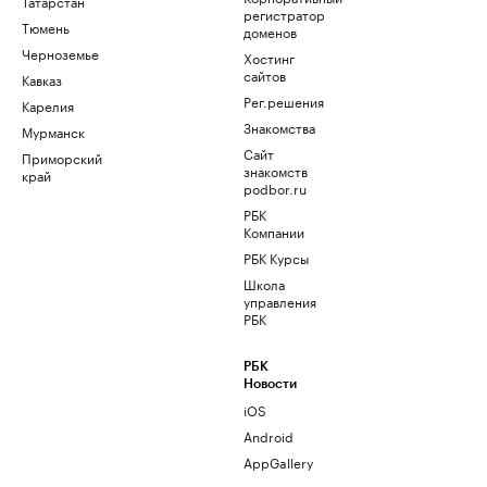
Татарстан
регистратор
Тюмень
доменов
Черноземье
Хостинг
сайтов
Кавказ
Рег.решения
Карелия
Знакомства
Мурманск
Сайт
Приморский
знакомств
край
podbor.ru
РБК
Компании
РБК Курсы
Школа
управления
РБК
РБК
Новости
iOS
Android
AppGallery