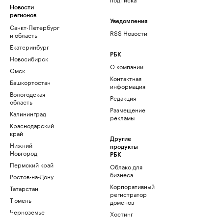
Новости
регионов
Уведомления
Санкт-Петербург
RSS Новости
и область
Екатеринбург
РБК
Новосибирск
О компании
Омск
Контактная
Башкортостан
информация
Вологодская
Редакция
область
Размещение
Калининград
рекламы
Краснодарский
край
Другие
Нижний
продукты
Новгород
РБК
Пермский край
Облако для
бизнеса
Ростов-на-Дону
Корпоративный
Татарстан
регистратор
Тюмень
доменов
Черноземье
Хостинг