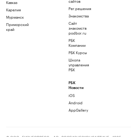
сайтов
Кавказ
Рег.решения
Карелия
Знакомства
Мурманск
Сайт
Приморский
знакомств
край
podbor.ru
РБК
Компании
РБК Курсы
Школа
управления
РБК
РБК
Новости
iOS
Android
AppGallery
© ООО «БИЗНЕСПРЕСС», АО «РОСБИЗНЕСКОНСАЛТИНГ», 1995–