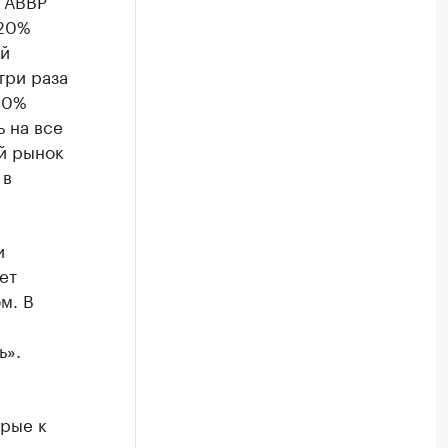
у АВВР
 20%
ой
три раза
 20%
ь на все
й рынок
 в
и
ет
м. В
ь».
орые к