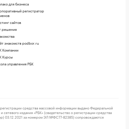
лако для бизнеса
рпоративный регистратор
менов
стинг сайтов
г.решения
акомства
йт знакомств podbor.ru
К Компании
К Курсы
ола управления РБК
регистрации средства массовой информации выдано Федеральной
и сетевого издания «РБК» (свидетельство о регистрации средства
ор) 03.12.2021 за номером ЭЛ №ФС77-82385) сопровождаются