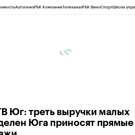
жимость
Autonews
РБК Компании
Телеканал
РБК Вино
Спорт
Школа упра
ипто
РБК Бизнес-среда
Дискуссионный клуб
Исследования
Кредитные 
Экономика
Бизнес
Технологии и медиа
Финансы
Рынок наличной валю
ТВ Юг: треть выручки малых
делен Юга приносят прямые
ажи