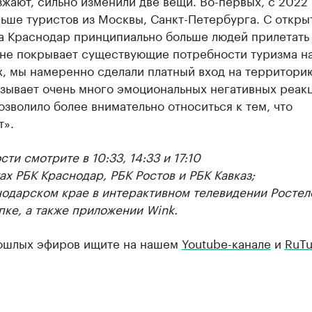
жают, сильно изменили две вещи. Во-первых, с 2022 
ьше туристов из Москвы, Санкт-Петербурга. С откры
а Краснодар принципиально больше людей прилетать
н не покрывает существующие потребности туризма н
, мы намеренно сделали платный вход на территорию
зывает очень много эмоциональных негативных реакц
озволило более внимательно относиться к тем, что
т».
ти смотрите в 10:33, 14:33 и 17:10
ах РБК Краснодар, РБК Ростов и РБК Кавказ;
нодарском крае в интерактивном телевидении Ростел
пке, а также приложении Wink.
ошлых эфиров ищите на нашем
Youtube-канале
и
RuTu