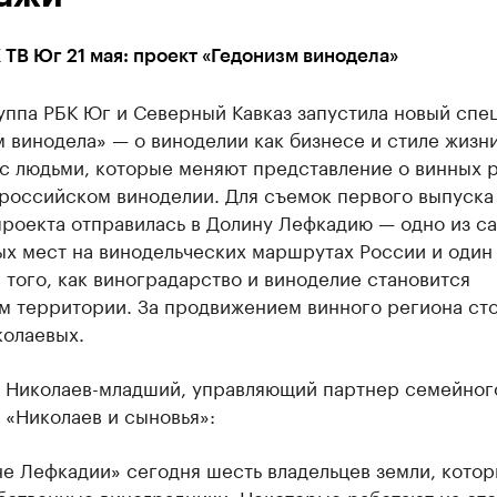
ТВ Юг 21 мая: проект «Гедонизм винодела»
уппа РБК Юг и Северный Кавказ запустила новый спе
 винодела» — о виноделии как бизнесе и стиле жизн
 с людьми, которые меняют представление о винных 
 российском виноделии. Для съемок первого выпуска
проекта отправилась в Долину Лефкадию — одно из с
х мест на винодельческих маршрутах России и один
того, как виноградарство и виноделие становится
м территории. За продвижением винного региона ст
колаевых.
 Николаев-младший, управляющий партнер семейног
 «Николаев и сыновья»:
е Лефкадии» сегодня шесть владельцев земли, кото
бственные виноградники. Некоторые работают на ст