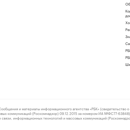
Об
Ко
до
Хо
Ре
Зн
Са
РБ
РБ
Шк
ения и материалы информационного агентства «РБК» (свидетельство о 
овых коммуникаций (Роскомнадзор) 09.12.2015 за номером ИА №ФС77-63848) 
 связи, информационных технологий и массовых коммуникаций (Роскомнадз