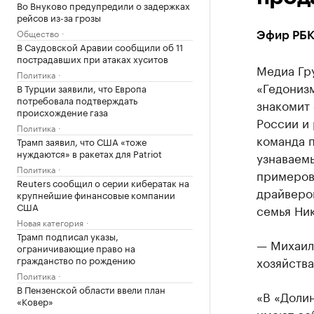
Во Внуково предупредили о задержках
рейсов из-за грозы
Общество
Эфир РБК 
В Саудовской Аравии сообщили об 11
пострадавших при атаках хуситов
Медиа Гр
Политика
«Гедонизм
В Турции заявили, что Европа
потребовала подтверждать
знакомит
происхождение газа
России и
Политика
команда 
Трамп заявил, что США «тоже
нуждаются» в ракетах для Patriot
узнаваемы
Политика
примеров 
Reuters сообщил о серии кибератак на
драйверо
крупнейшие финансовые компании
США
семья Ни
Новая категория
Трамп подписал указы,
— Михаил
ограничивающие право на
гражданство по рождению
хозяйства
Политика
В Пензенской области ввели план
«В «Долин
«Ковер»
имеют со