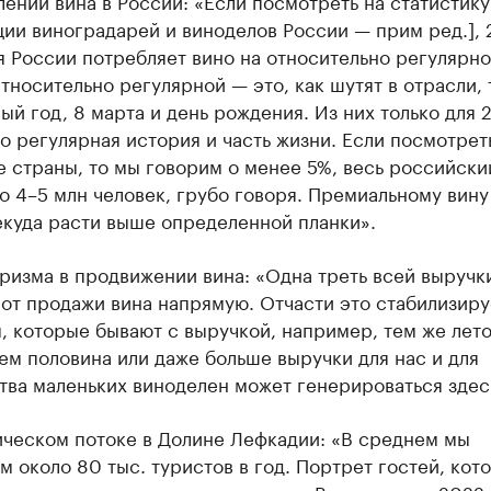
ении вина в России: «Если посмотреть на статистик
ции виноградарей и виноделов России — прим ред.],
 России потребляет вино на относительно регулярн
тносительно регулярной — это, как шутят в отрасли, 
вый год, 8 марта и день рождения. Из них только для
о регулярная история и часть жизни. Если посмотрет
 страны, то мы говорим о менее 5%, весь российски
о 4–5 млн человек, грубо говоря. Премиальному вину
екуда расти выше определенной планки».
ризма в продвижении вина: «Одна треть всей выручк
от продажи вина напрямую. Отчасти это стабилизиру
 которые бывают с выручкой, например, тем же лето
м половина или даже больше выручки для нас и для
тва маленьких виноделен может генерироваться здес
ическом потоке в Долине Лефкадии: «В среднем мы
 около 80 тыс. туристов в год. Портрет гостей, кот