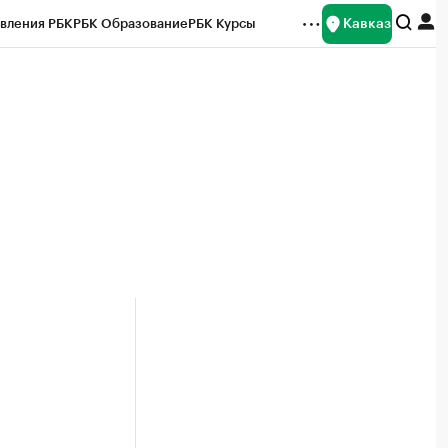
Кавказ
вления РБК
РБК Образование
РБК Курсы
рейтинги
Франшизы
Газета
Спецпроекты СПб
ты