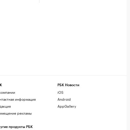
К
РБК Новости
компании
iOS
нтактная информация
Android
дакция
AppGallery
змещение рекламы
угие продукты РБК