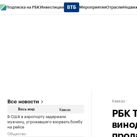
Подписка на РБК
Инвестиции
Мероприятия
Отрасли
Недви
РБК Life
Тренды
Визионеры
Национальные проекты
Город
Стиль
Кр
Конференции СПб
Спецпроекты
Проверка контрагентов
Политика
Кавказ
Все новости
Кавказ
Весь мир
РБК 
В США в аэропорту задержали
мужчину, угрожавшего взорвать бомбу
вино
на рейсе
Общество
прод