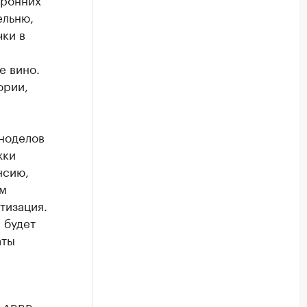
ельню,
ки в
е вино.
ории,
иноделов
жки
нсию,
ем
тизация.
 будет
аты