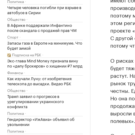
Политика
производс
Четыре человека погибли при взрыве в
автобусе в Сирии
поэтому м
Общество
этом реги
В Африке поддержали Инфантино
проекте «
после скандала с продажей прав ЧМ
С другой
Спорт
Запасы газа в Европе на минимуме. Что
потому чт
будет зимой
Подписка на РБК
О рисках 
Экс-глава Mind Money признала вину
по «делу брокеров» о хищении ₽7 млрд
будет тяж
Финансы
растут. Н
Как изучали Луну: от изобретения
рынок тру
телескопа до высадки. Видео РБК
честны. 
Общество
Трамп заявил о прогрессе в
Но она по
урегулировании украинского
продолжа
конфликта
выросли в
Политика
Гендиректор «ИжАвиа» объявил об
полевых»
увольнении
Политика