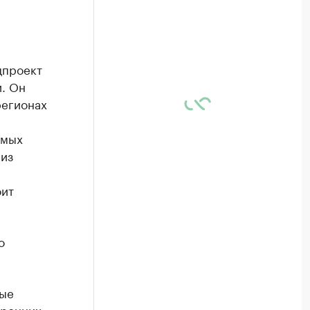
цпроект
и. Он
регионах
амых
 из
оит
о
рые
оронних