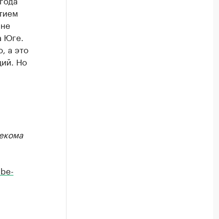
года
тием
 не
а Юге.
, а это
ий. Но
екома
be-