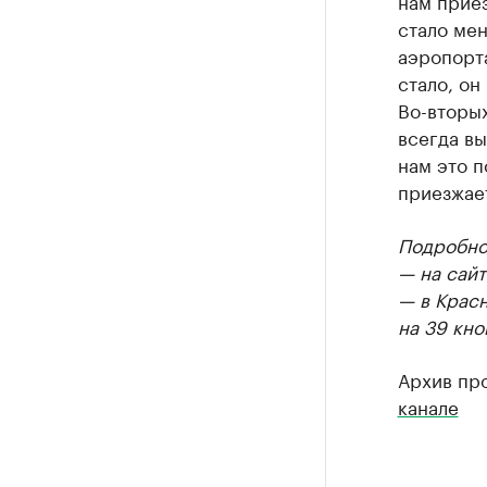
нам приез
стало мен
аэропорт
стало, о
Во-вторых
всегда вы
нам это п
приезжае
Подробнос
— на сайт
— в Крас
на 39 кно
Архив пр
канале