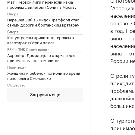
О потребл
Матч Первой лиги перенесли из-за
проблем с вылетом «Сочи» в Москву
[Ассоциа
Спорт
населения
Перешедший в «Лидс» Траффорд стал
основе. О
самым дорогим британским вратарем
в год: Но
Спорт
вино — эт
Как устроены приватные террасы в
квартирах «Серии плюс»
население
РБК и ПИК Серия плюс
вина — эт
Аэропорт Домодедово открыли для
России н
приема и вылета самолетов
Политика
Женщина и ребенок погибли во время
О роли ту
непогоды в Смоленске
приходит 
Общество
проблемы,
Загрузить еще
дальнейше
большинс
О турист
принимаем