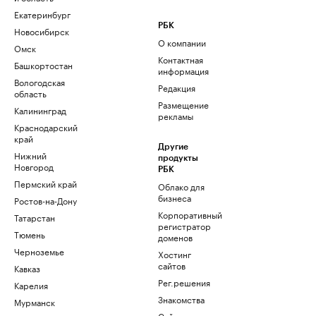
Екатеринбург
РБК
Новосибирск
О компании
Омск
Контактная
Башкортостан
информация
Вологодская
Редакция
область
Размещение
Калининград
рекламы
Краснодарский
край
Другие
Нижний
продукты
Новгород
РБК
Пермский край
Облако для
бизнеса
Ростов-на-Дону
Корпоративный
Татарстан
регистратор
Тюмень
доменов
Черноземье
Хостинг
сайтов
Кавказ
Рег.решения
Карелия
Знакомства
Мурманск
Сайт