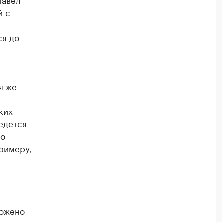
й с
ся до
я же
ких
ведется
то
римеру,
ложено