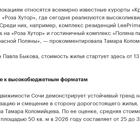
 локациям относятся всемирно известные курорты «К
 «Роза Хутор», где сегодня реализуются высоколикв
 Среди них, например, комплекс резиденций LeePrim
s на «Роза Хутор» и гостиничный комплекс «Поляна п
расной Поляны», — прокомментировала Тамара Колом
 Павла Быкова, стоимость жилья стартует здесь от 13
е к высокобюджетным форматам
движимости Сочи демонстрирует устойчивый тренд н
зацию и смещение в сторону дорогостоящего жилья,
а Тамара Коломийцева. По ее оценке, средняя стоим
площадью 50 кв. м в 2026 году составляет от 25 до 3