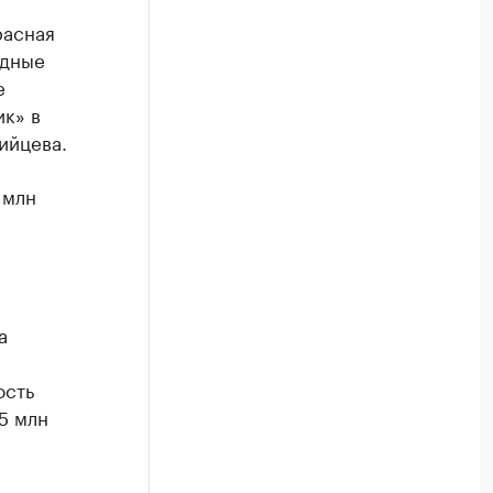
расная
идные
e
ик» в
ийцева.
 млн
а
ость
5 млн