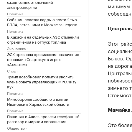
ежедневных отключений
минимум 
электроэнергии
собеседн
Политика
Собянин показал кадры с почти 2 тыс.
БПЛА, летевшими к Москве за неделю
Централь
Политика
В Хакасии на отдельных АЗС отменили
ограничения на отпуск топлива
Этот рай
Экономика
социально
ЭСК признала правильным назначение
Быков. Од
пенальти «Спартаку» в игре с
«Ахматом»
на дорог
Спорт
Централь
Трамп возобновил попытки уволить
поблизост
члена совета управляющих ФРС Лизу
Кук
зимнего т
Политика
Стоимость
Минобороны сообщило о взятии
Ивановки в Харьковской области
Политика
Мамайка,
Пашинян и Алиев провели телефонный
разговор о мирном соглашении
Это более
Общество
развитая 