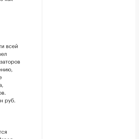
ти всей
вел
 заторов
ению,
е
а,
ов.
н руб.
тся
Павел