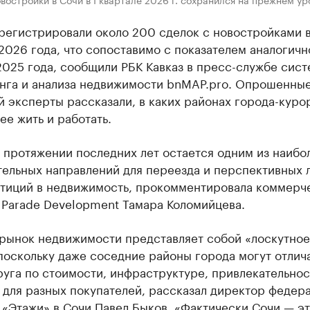
арегистрировали около 200 сделок с новостройками 
2026 года, что сопоставимо с показателем аналогичн
2025 года, сообщили РБК Кавказ в пресс-службе сис
нга и анализа недвижимости bnMAP.pro. Опрошенны
 эксперты рассказали, в каких районах города-куро
е жить и работать.
 протяжении последних лет остается одним из наибо
тельных направлений для переезда и перспективных 
стиций в недвижимость, прокомментировала коммерч
 Parade Development Тамара Коломийцева.
рынок недвижимости представляет собой «лоскутное
поскольку даже соседние районы города могут отлич
руга по стоимости, инфраструктуре, привлекательнос
 для разных покупателей, рассказал директор федер
«Этажи» в Сочи Павел Быков. «Фактически Сочи — эт