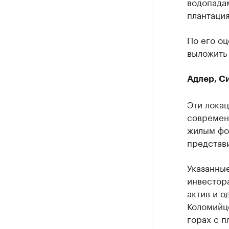
водопада
плантация
По его оц
выложить 
Адлер, С
Эти локац
современн
жилым фон
представи
Указанны
инвестор
актив и о
Коломийце
горах с п