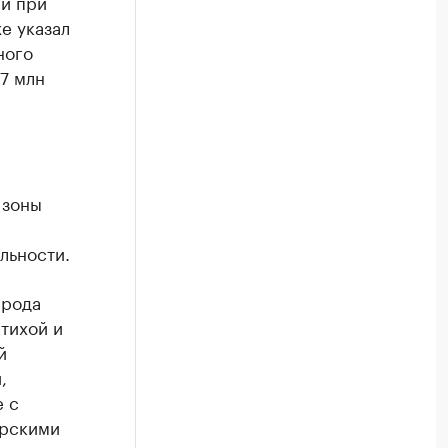
и при
е указал
ного
 7 млн
 зоны
льности.
 рода
 тихой и
й
,
 с
урскими