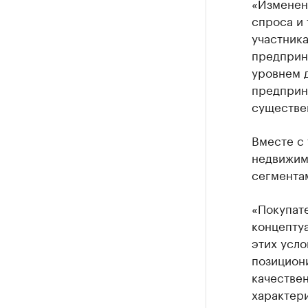
«Изменен
спроса и
участника
предприн
уровнем д
предприн
существе
Вместе с
недвижим
сегмента
«Покупат
концептуа
этих усло
позицион
качестве
характер