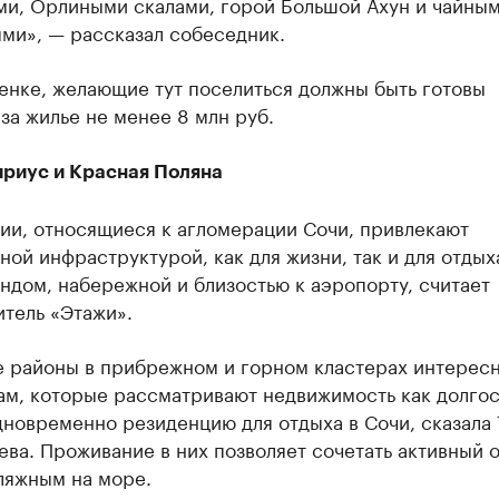
ми, Орлиными скалами, горой Большой Ахун и чайны
ми», — рассказал собеседник.
енке, желающие тут поселиться должны быть готовы
за жилье не менее 8 млн руб.
ириус и Красная Поляна
ии, относящиеся к агломерации Сочи, привлекают
ой инфраструктурой, как для жизни, так и для отдых
дом, набережной и близостью к аэропорту, считает
тель «Этажи».
е районы в прибрежном и горном кластерах интерес
ам, которые рассматривают недвижимость как долго
дновременно резиденцию для отдыха в Сочи, сказала
ва. Проживание в них позволяет сочетать активный о
ляжным на море.