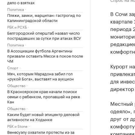
дело о взятках
Политика
В Сочи з
Пляжи, замки, марципан: гастрогид по
Калининградской области
квартале 
РБК и РСХБ
периода 
Белгородский оперштаб назвал число
монитори
пострадавших за сутки при атаках ВСУ
редакцией
Политика
комфортне
В Ассоциации футбола Аргентины
призвали оставить Месси в покое после
ЧМ
Курорт на
Спорт
привлека
Мяч, которым Марадона забил гол
«рукой Бога», выставят на аукцион
для инве
Общество
директор
В Красноярском крае начали поиски
семьи с ребенком, пропавшей на реке
Кан
Местный 
Общество
одеяло», 
Каким будет новый эпицентр деловой
друг от д
активности на Ходынке
комфорту
РБК и Stone
Венесуэлу охватили протесты из-за
компании 