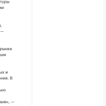
ктуры
ми
,
 —
 рынке
ным
ых и
ния. В
ьно
ным», —