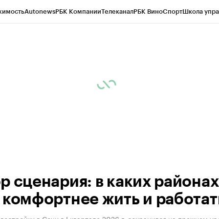
жимость
Autonews
РБК Компании
Телеканал
РБК Вино
Спорт
Школа упра
ипто
РБК Бизнес-среда
Дискуссионный клуб
Исследования
Кредитные 
Экономика
Бизнес
Технологии и медиа
Финансы
Рынок наличной валю
р сценария: в каких районах
 комфортнее жить и работат
востройки в Сочи в I квартале 2026 г. сохранился на прежнем ур