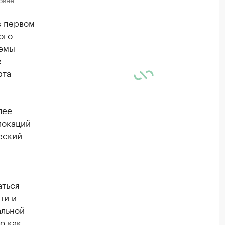
в первом
ого
темы
е
рта
лее
локаций
еский
аться
ти и
альной
о как