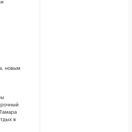
ми
а, новым
ны
срочный
 Тамара
тдых в