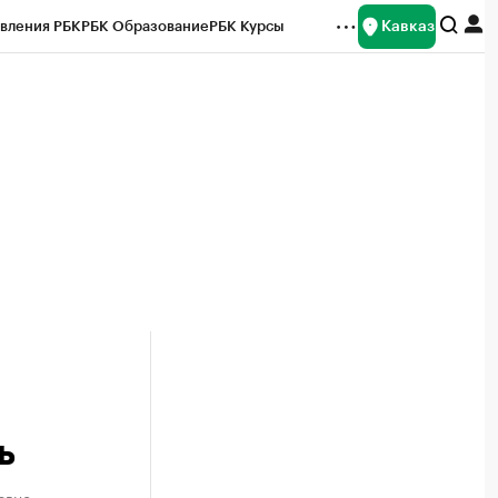
Кавказ
вления РБК
РБК Образование
РБК Курсы
рейтинги
Франшизы
Газета
Спецпроекты СПб
ты
ь
овне