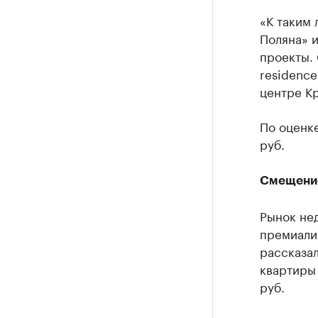
«К таким
Поляна» и
проекты.
residence
центре К
По оценке
руб.
Смещени
Рынок не
премиали
рассказал
квартиры 
руб.