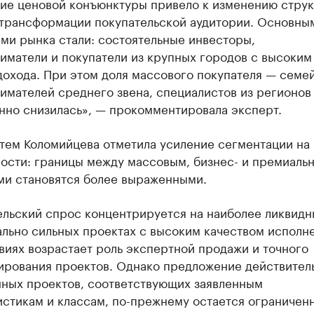
ие ценовой конъюнктуры привело к изменению стру
 трансформации покупательской аудитории. Основны
ми рынка стали: состоятельные инвесторы,
иматели и покупатели из крупных городов с высоким
охода. При этом доля массового покупателя — семей
имателей среднего звена, специалистов из регионов
нно снизилась», — прокомментировала эксперт.
 тем Коломийцева отметила усиление сегментации на
ости: границы между массовым, бизнес- и премиаль
ми становятся более выраженными.
ельский спрос концентрируется на наиболее ликвидн
льно сильных проектах с высоким качеством исполне
виях возрастает роль экспертной продажи и точного
ирования проектов. Однако предложение действител
нных проектов, соответствующих заявленным
истикам и классам, по-прежнему остается ограничен