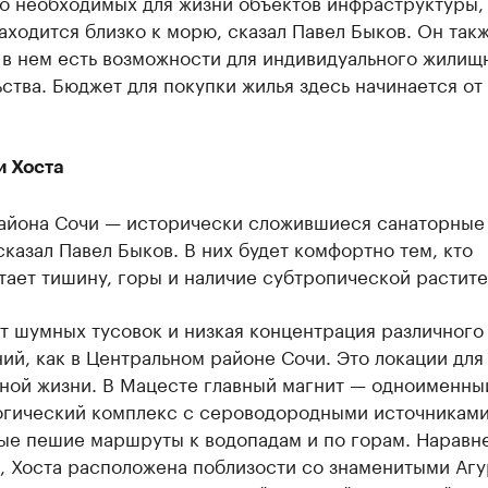
о необходимых для жизни объектов инфраструктуры, 
аходится близко к морю, сказал Павел Быков. Он такж
о в нем есть возможности для индивидуального жилищ
ства. Бюджет для покупки жилья здесь начинается от
и Хоста
района Сочи — исторически сложившиеся санаторные
сказал Павел Быков. В них будет комфортно тем, кто
ает тишину, горы и наличие субтропической растите
т шумных тусовок и низкая концентрация различного
ий, как в Центральном районе Сочи. Это локации для
ной жизни. В Мацесте главный магнит — одноименны
огический комплекс с сероводородными источниками
ые пешие маршруты к водопадам и по горам. Наравне
, Хоста расположена поблизости со знаменитыми Аг