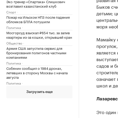
Экс-тренер «Спартака» Слишкович
Быков счи
возглавил казахстанский клуб
Спорт
детьми; ц
Пожар на Ильском НПЗ после падения
центральн
обломков БПЛА потушили
моря необ
Политика
Мосгорсуд взыскал ₽654 тыс. за залив
квартиры из-за кошки, открывшей кран
Мамайку о
Общество
прогулок,
Армия США запустила сервис для
является
бронирования полигонов частными
компаниями
выступае
Политика
садов и б
Собянин сообщил о 1984 дронах,
строитель
летевших в сторону Москвы с начала
августа
означает 
Политика
школ и де
Загрузить еще
Лазаревс
Это один