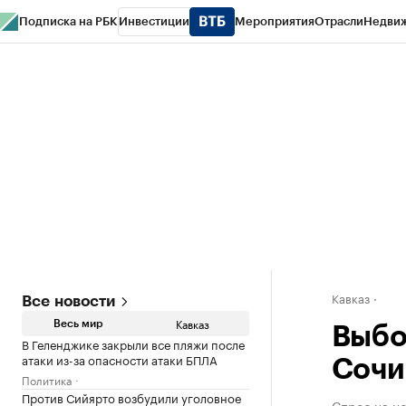
Подписка на РБК
Инвестиции
Мероприятия
Отрасли
Недви
РБК Life
Тренды
Визионеры
Национальные проекты
Город
Стиль
Кр
Конференции СПб
Спецпроекты
Проверка контрагентов
Политика
Кавказ
Все новости
Кавказ
Весь мир
Выбо
В Геленджике закрыли все пляжи после
атаки из-за опасности атаки БПЛА
Сочи
Политика
Против Сийярто возбудили уголовное
Спрос на но