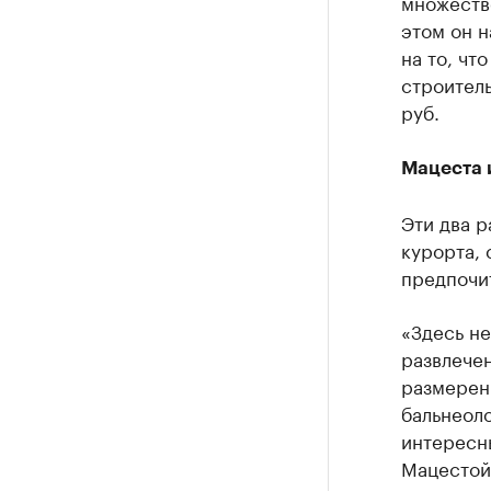
множеств
этом он н
на то, чт
строитель
руб.
Мацеста 
Эти два 
курорта, 
предпочит
«Здесь не
развлечен
размерен
бальнеол
интересн
Мацестой