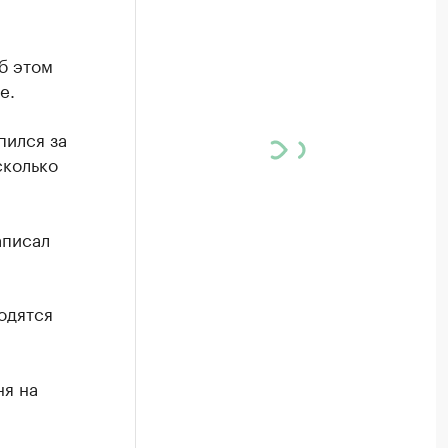
б этом
е.
пился за
сколько
аписал
одятся
ня на