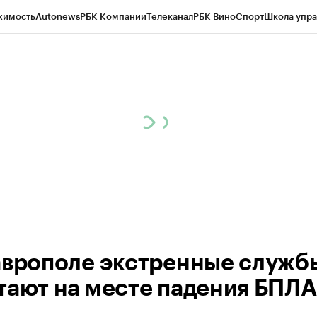
жимость
Autonews
РБК Компании
Телеканал
РБК Вино
Спорт
Школа упра
ипто
РБК Бизнес-среда
Дискуссионный клуб
Исследования
Кредитные 
Экономика
Бизнес
Технологии и медиа
Финансы
Рынок наличной валю
аврополе экстренные служб
тают на месте падения БПЛА