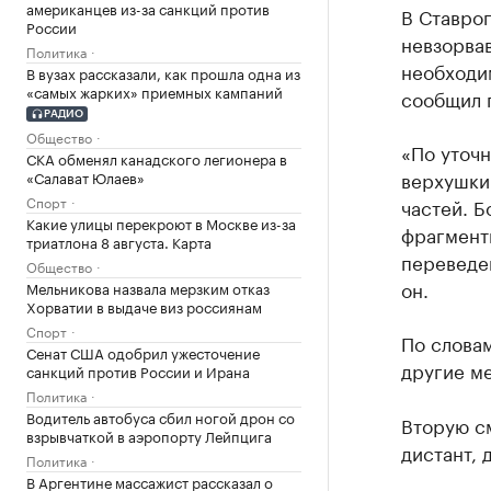
американцев из-за санкций против
В Ставро
России
невзорва
Политика
необходи
В вузах рассказали, как прошла одна из
«самых жарких» приемных кампаний
сообщил 
РАДИО
Общество
«По уточ
СКА обменял канадского легионера в
верхушки 
«Салават Юлаев»
Спорт
частей. Б
Какие улицы перекроют в Москве из-за
фрагменты
триатлона 8 августа. Карта
переведен
Общество
он.
Мельникова назвала мерзким отказ
Хорватии в выдаче виз россиянам
Спорт
По словам
Сенат США одобрил ужесточение
другие м
санкций против России и Ирана
Политика
Водитель автобуса сбил ногой дрон со
Вторую см
взрывчаткой в аэропорту Лейпцига
дистант, 
Политика
В Аргентине массажист рассказал о