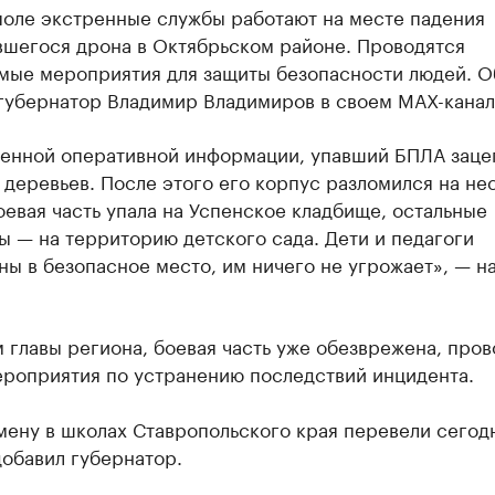
поле экстренные службы работают на месте падения
вшегося дрона в Октябрьском районе. Проводятся
мые мероприятия для защиты безопасности людей. О
губернатор Владимир Владимиров в своем МАХ-канал
ненной оперативной информации, упавший БПЛА заце
деревьев. После этого его корпус разломился на не
оевая часть упала на Успенское кладбище, остальные
 — на территорию детского сада. Дети и педагоги
ы в безопасное место, им ничего не угрожает», — н
 главы региона, боевая часть уже обезврежена, пров
ероприятия по устранению последствий инцидента.
ену в школах Ставропольского края перевели сегод
добавил губернатор.