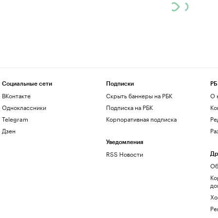
Социальные сети
Подписки
РБ
ВКонтакте
Скрыть баннеры на РБК
О 
Одноклассники
Подписка на РБК
Ко
Telegram
Корпоративная подписка
Ре
Дзен
Ра
Уведомления
RSS Новости
Др
Об
Ко
до
Хо
Ре