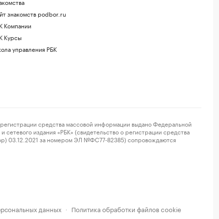
акомства
йт знакомств podbor.ru
К Компании
К Курсы
ола управления РБК
регистрации средства массовой информации выдано Федеральной
и сетевого издания «РБК» (свидетельство о регистрации средства
ор) 03.12.2021 за номером ЭЛ №ФС77-82385) сопровождаются
ерсональных данных
Политика обработки файлов cookie
·