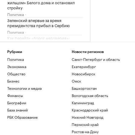
жильцом» Белого дома и остановил
стройку
Политика
Зеленский впервые за время
президентства прибыл в Сербию
Политика
Как перейти «порог недоверия»:
Слащева и Wylsacom — о новых
технологиях
РАДИО
Рубрики
Новости регионов
Технологии и медиа
Политика
Санкт-Петербург и область
Посольство России назвало инцидент с
дроном в Лейпциге провокацией
Экономика
Екатеринбург
Политика
Общество
Новосибирск
Рубио рассказал, как США затягивают
Бизнес
Омск
«петлю» вокруг Кубы
Технологии и медиа
Башкортостан
Политика
Финансы
Вологодская область
Загрузить еще
Биографии
Калининград
База знаний
Краснодарский край
РБК Образование
Нижний Новгород
Пермский край
Ростов-на-Дону