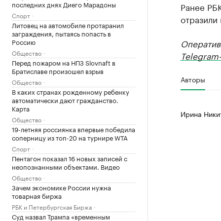
последних днях Диего Марадоны
Ранее РБ
Спорт
отразили
Литовец на автомобиле протаранил
заграждения, пытаясь попасть в
Россию
Оператив
Общество
Telegram-
Перед пожаром на НПЗ Slovnaft в
Братиславе произошел взрыв
Авторы
Общество
В каких странах рожденному ребенку
автоматически дают гражданство.
Карта
Ирина Ники
Общество
19-летняя россиянка впервые победила
соперницу из топ-20 на турнире WTA
Спорт
Пентагон показал 16 новых записей с
неопознанными объектами. Видео
Общество
Зачем экономике России нужна
товарная биржа
РБК и Петербургская Биржа
Суд назвал Трампа «временным