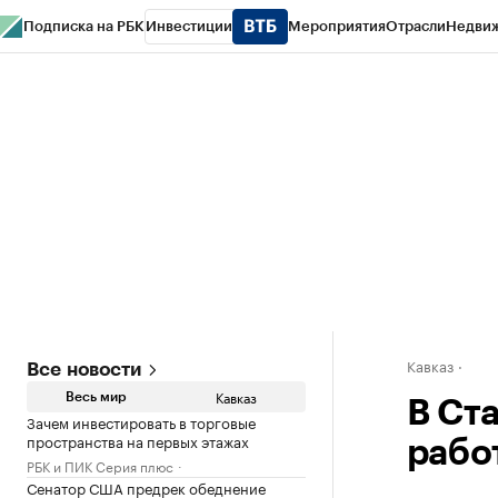
Подписка на РБК
Инвестиции
Мероприятия
Отрасли
Недви
РБК Life
Тренды
Визионеры
Национальные проекты
Город
Стиль
Кр
Конференции СПб
Спецпроекты
Проверка контрагентов
Политика
Кавказ
Все новости
Кавказ
Весь мир
В Ст
Зачем инвестировать в торговые
пространства на первых этажах
рабо
РБК и ПИК Серия плюс
Сенатор США предрек обеднение