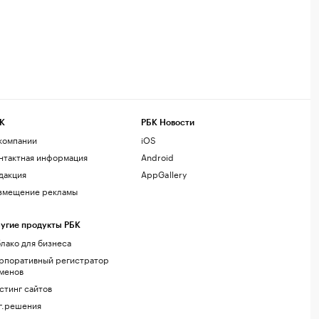
К
РБК Новости
компании
iOS
нтактная информация
Android
дакция
AppGallery
змещение рекламы
угие продукты РБК
лако для бизнеса
рпоративный регистратор
менов
стинг сайтов
г.решения