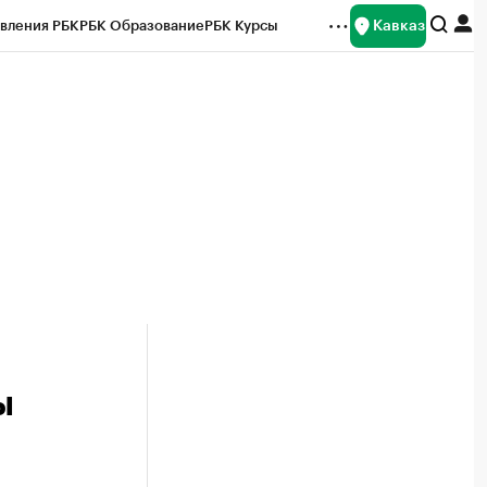
Кавказ
вления РБК
РБК Образование
РБК Курсы
рейтинги
Франшизы
Газета
Спецпроекты СПб
ты
ы