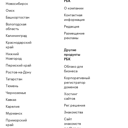
РБК
Новосибирск
О компании
Омск
Контактная
Башкортостан
информация
Вологодская
Редакция
область
Размещение
Калининград
рекламы
Краснодарский
край
Другие
Нижний
продукты
Новгород
РБК
Пермский край
Облако для
бизнеса
Ростов-на-Дону
Корпоративный
Татарстан
регистратор
Тюмень
доменов
Черноземье
Хостинг
сайтов
Кавказ
Рег.решения
Карелия
Знакомства
Мурманск
Сайт
Приморский
знакомств
край
podbor.ru