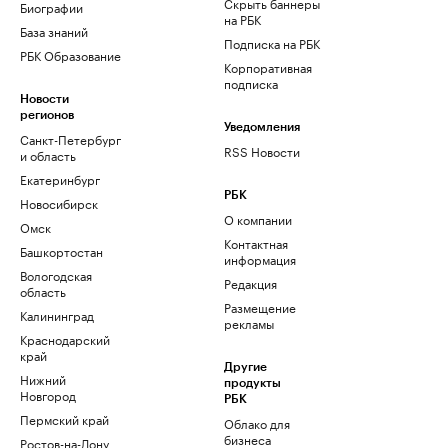
Скрыть баннеры
Биографии
на РБК
База знаний
Подписка на РБК
РБК Образование
Корпоративная
подписка
Новости
регионов
Уведомления
Санкт-Петербург
RSS Новости
и область
Екатеринбург
РБК
Новосибирск
О компании
Омск
Контактная
Башкортостан
информация
Вологодская
Редакция
область
Размещение
Калининград
рекламы
Краснодарский
край
Другие
Нижний
продукты
Новгород
РБК
Пермский край
Облако для
бизнеса
Ростов-на-Дону