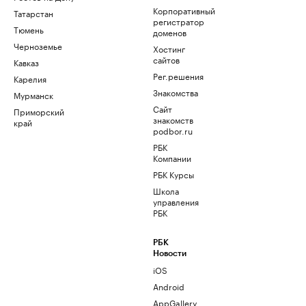
Корпоративный
Татарстан
регистратор
Тюмень
доменов
Черноземье
Хостинг
сайтов
Кавказ
Рег.решения
Карелия
Знакомства
Мурманск
Сайт
Приморский
знакомств
край
podbor.ru
РБК
Компании
РБК Курсы
Школа
управления
РБК
РБК
Новости
iOS
Android
AppGallery